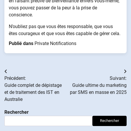
en faisant preuve de bienveillance envers vous-même,
vous pouvez passer de la peur à la prise de
conscience.
N’oubliez pas que vous êtes responsable, que vous
êtes courageux et que vous êtes capable de gérer cela.
Publié dans
Private Notifications
Navigation
Précédent:
Suivant:
de
Guide complet de dépistage
Guide ultime du marketing
et de traitement des IST en
par SMS en masse en 2025
l’article
Australie
Rechercher
Rechercher