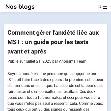
Passer
Nos blogs
au
contenu
Caractéristiques
À Propos De Nous
Anonymes
Comment gérer l'anxiété liée aux
NotifierPartenaires
MST : un guide pour les tests
avant et après
Publié sur
juillet 21, 2025
par
Anonsms Team
Soyons honnêtes, une personne qui soupçonne une
IST doit faire face à deux peurs : la première est la peur
d'entrer dans une clinique. La seconde est la peur de se
faire tester et d'en consulter les résultats. Ces deux
peurs sont tout à fait normales, et ceci pour vous dire
que vous n'êtes pas seul à ressentir cela. Comme vous,
tous ceux qui ont vu des signes ou ressenti des