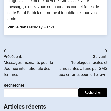
blagues sur le thème du vert ? Choisissez votre
message, rendez-vous sur anonsms.com et faites de
cette Saint-Patrick un moment inoubliable pour vos
amis.
Publié dans
Holiday Hacks
Navigation
Précédent:
Suivant:
de
Messages inspirants pour la
10 blagues faciles et
Journée internationale des
amusantes à faire par SMS
l’article
femmes
aux enfants pour le 1er avril
Rechercher
Rechercher
Articles récents