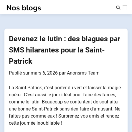
Passer
Nos blogs
au
contenu
Caractéristiques
À Propos De Nous
Anonymes
Devenez le lutin : des blagues par
NotifierPartenaires
SMS hilarantes pour la Saint-
Patrick
Publié sur
mars 6, 2026
par
Anonsms Team
La Saint-Patrick, c'est porter du vert et laisser la magie
opérer. C'est aussi le jour idéal pour faire des farces,
comme le lutin. Beaucoup se contentent de souhaiter
une bonne Saint-Patrick sans rien faire d'amusant. Ne
faites pas comme eux ! Surprenez vos amis et rendez
cette journée inoubliable !