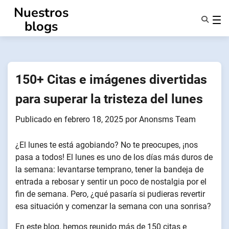
Ir
Nuestros
al
blogs
contenido
Características
Quiénes Somos
Anonsms
150+ Citas e imágenes divertidas
Notificar a los socios
para superar la tristeza del lunes
Publicado en
febrero 18, 2025
por
Anonsms Team
¿El lunes te está agobiando? No te preocupes, ¡nos
pasa a todos! El lunes es uno de los días más duros de
la semana: levantarse temprano, tener la bandeja de
entrada a rebosar y sentir un poco de nostalgia por el
fin de semana. Pero, ¿qué pasaría si pudieras revertir
esa situación y comenzar la semana con una sonrisa?
En este blog, hemos reunido más de 150 citas e