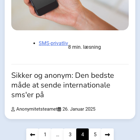
SMS-privatliv
8 min. læsning
Sikker og anonym: Den bedste
måde at sende internationale
sms'er på
Anonymitetsteamet
26. Januar 2025
Navigation
1
…
3
4
5