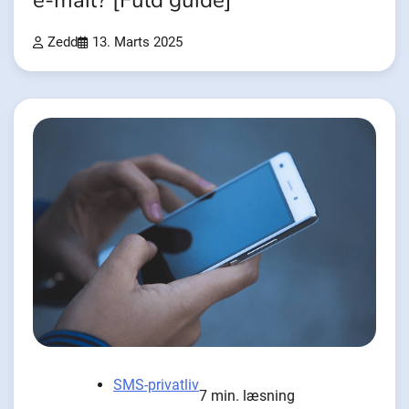
e-mail? [Fuld guide]
Zedd
13. Marts 2025
SMS-privatliv
7 min. læsning