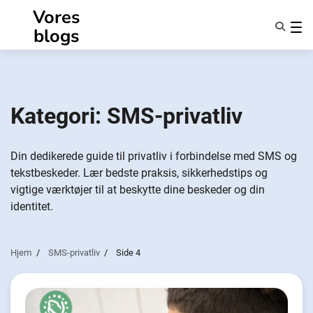
Spring
Vores
til
blogs
indhold
Funktioner
Om Os
Anonymiteter
Kategori:
SMS-privatliv
NotifyPartners
Din dedikerede guide til privatliv i forbindelse med SMS og
tekstbeskeder. Lær bedste praksis, sikkerhedstips og
vigtige værktøjer til at beskytte dine beskeder og din
identitet.
Hjem
SMS-privatliv
Side 4