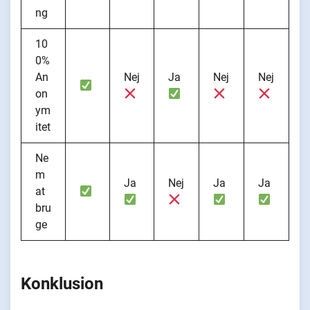
ng
10
0%
An
Nej
Ja
Nej
Nej
on
ym
itet
Ne
m
Ja
Nej
Ja
Ja
at
bru
ge
Konklusion