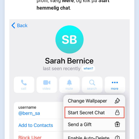
profil, vælg
Mere
, og klik på
Start
hemmelig chat
.