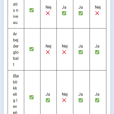
ati
Nej
Ja
Ja
Nej
s n
ive
au
Ar
bej
der
Nej
Nej
Ja
Ja
glo
bal
t
Øje
bli
kk
eli
Ja
Nej
Ja
Ja
g l
ev
eri