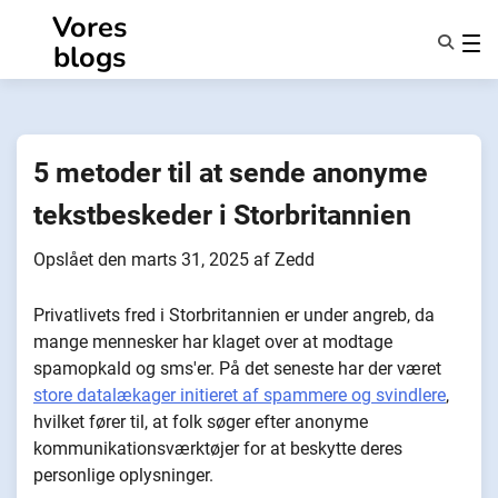
Spring
Vores
til
blogs
indhold
Funktioner
Om Os
Anonymiteter
5 metoder til at sende anonyme
NotifyPartners
tekstbeskeder i Storbritannien
Opslået den
marts 31, 2025
af
Zedd
Privatlivets fred i Storbritannien er under angreb, da
mange mennesker har klaget over at modtage
spamopkald og sms'er. På det seneste har der været
store datalækager initieret af spammere og svindlere
,
hvilket fører til, at folk søger efter anonyme
kommunikationsværktøjer for at beskytte deres
personlige oplysninger.