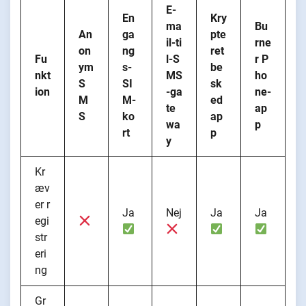
E-
En
Kry
ma
Bu
An
ga
pte
il-ti
rne
on
ng
ret
Fu
l-S
r P
ym
s-
be
nkt
MS
ho
S
SI
sk
ion
-ga
ne-
M
M-
ed
te
ap
S
ko
ap
wa
p
rt
p
y
Kr
æv
er r
Ja
Nej
Ja
Ja
egi
str
eri
ng
Gr