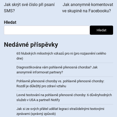
pro
Jak skrýt své číslo při psaní
Jak anonymně komentovat
SMS?
ve skupině na Facebooku?
příspěvek
Hledat
Hledat
Nedávné příspěvky
65 hlubokých milostných vzkazů pro ni (pro rozjasnění celého
dne)
Diagnostikována vám pohlavně přenosná choroba? Jak
anonymně informovat partnery?
Pohlavně přenosné choroby vs. pohlavně přenosné choroby:
Rozdíl je důležitý pro zdraví vztahu
Levné testování na pohlavně přenosné choroby: 6 důvěryhodných
služeb v USA a partneři Notify
Jak si ze svých přátel udělat legraci strašidelnými textovými
zprávami (správný způsob)