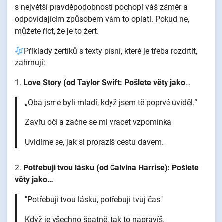
s největší pravděpodobností pochopí váš záměr a
odpovídajícím způsobem vám to oplatí. Pokud ne,
můžete říct, že je to žert.
Příklady žertíků s texty písní, které je třeba rozdrtit,
zahrnují:
1.
Love Story (od Taylor Swift: Pošlete věty jako
…
„Oba jsme byli mladí, když jsem tě poprvé uviděl.“
Zavřu oči a začne se mi vracet vzpomínka
Uvidíme se, jak si prorazíš cestu davem.
2.
Potřebuji tvou lásku (od Calvina Harrise): Pošlete
věty jako…
"Potřebuji tvou lásku, potřebuji tvůj čas"
Když je všechno špatně, tak to napravíš.