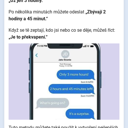
„Už jen 3 hodiny.“
Po několika minutách můžete odeslat
„Zbývají 2
hodiny a 45 minut.“
Když se tě zeptají, kdo jsi nebo co se děje, můžeš říct:
„Je to překvapení.“
Tuto metodu můžete také použít k vytvoření nejlepších