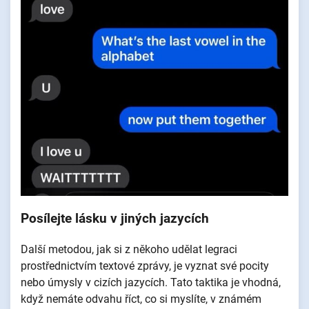
Posílejte lásku v jiných jazycích
Další metodou, jak si z někoho udělat legraci
prostřednictvím textové zprávy, je vyznat své pocity
nebo úmysly v cizích jazycích. Tato taktika je vhodná,
když nemáte odvahu říct, co si myslíte, v známém