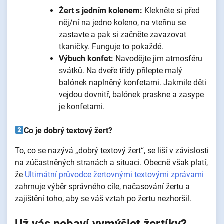
Žert s jedním kolenem:
Klekněte si před
něj/ní na jedno koleno, na vteřinu se
zastavte a pak si začněte zavazovat
tkaničky. Funguje to pokaždé.
Výbuch konfet:
Navodějte jim atmosféru
svátků. Na dveře třídy přilepte malý
balónek naplněný konfetami. Jakmile děti
vejdou dovnitř, balónek praskne a zasype
je konfetami.
Co je dobrý textový žert?
To, co se nazývá „dobrý textový žert“, se liší v závislosti
na zúčastněných stranách a situaci. Obecně však platí,
že
Ultimátní průvodce žertovnými textovými zprávami
zahrnuje výběr správného cíle, načasování žertu a
zajištění toho, aby se váš vztah po žertu nezhoršil.
Už vás nebaví vymýšlet žertíky?