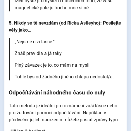
Měli byste přemýšlet o důsledcích toho, že vaše
magnetické pole je trochu moc silné.
5. Nikdy se tě nevzdám (od Ricka Astleyho): Posílejte
věty jako…
„Nejsme cizí lásce.“
Znáš pravidla a já taky.
Plný závazek je to, co mám na mysli
Tohle bys od žádného jiného chlapa nedostal/a.
Odpočítávání náhodného času do nuly
Tato metoda je ideální pro oznámení vaší lásce nebo
pro žertování pomocí odpočítávání. Například v
předvečer jejích narozenin můžete poslat zprávy typu: