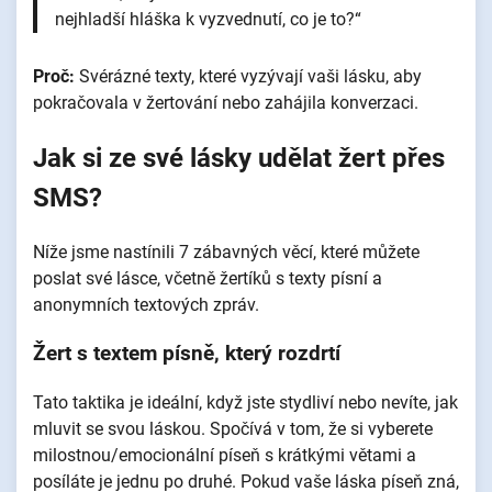
nejhladší hláška k vyzvednutí, co je to?“
Proč:
Svérázné texty, které vyzývají vaši lásku, aby
pokračovala v žertování nebo zahájila konverzaci.
Jak si ze své lásky udělat žert přes
SMS?
Níže jsme nastínili 7 zábavných věcí, které můžete
poslat své lásce, včetně žertíků s texty písní a
anonymních textových zpráv.
Žert s textem písně, který rozdrtí
Tato taktika je ideální, když jste stydliví nebo nevíte, jak
mluvit se svou láskou. Spočívá v tom, že si vyberete
milostnou/emocionální píseň s krátkými větami a
posíláte je jednu po druhé. Pokud vaše láska píseň zná,