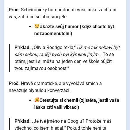
Proč:
Sebeironický humor donutí vaši lásku zachránit
vás, zatímco se oba smějete.
Ukažte svůj humor (když chcete být
nezapomenutelní)
Příklad:
„Olivia Rodrigo řekla,“
Už mě tak nebaví být
sám sebou, raději bych byl kýmkoli jiným…
To se
ptám, jestli si můžu na jeden den ve škole půjčit
tvou zajímavou osobnost.“
Proč:
Hravě dramatické, ale vyvolává smích a
navazuje plynulou konverzaci.
Otestujte si chemii (zjistěte, jestli vaše
láska cítí vaši vibraci)
Příklad:
„Je tvé jméno na Googlu? Protože máš
všechno, co jsem hledal.“ Pokud tohle není ta