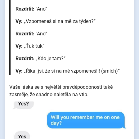
Rozdrtit:
"Ano"
Vy:
„Vzpomeneš si na mě za týden?“
Rozdrtit:
"Ano"
Vy:
„Ťuk ťuk“
Rozdrtit:
„Kdo je tam?“
Vy:
„Říkal jsi, že si na mě vzpomeneš!!! (smích)“
Vaše láska se s největší pravděpodobností také
zasměje, že snadno naletěla na vtip.