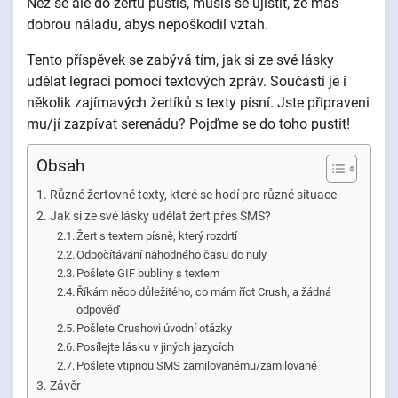
Než se ale do žertu pustíš, musíš se ujistit, že máš
dobrou náladu, abys nepoškodil vztah.
Tento příspěvek se zabývá tím, jak si ze své lásky
udělat legraci pomocí textových zpráv. Součástí je i
několik zajímavých žertíků s texty písní. Jste připraveni
mu/jí zazpívat serenádu? Pojďme se do toho pustit!
Obsah
Různé žertovné texty, které se hodí pro různé situace
Jak si ze své lásky udělat žert přes SMS?
Žert s textem písně, který rozdrtí
Odpočítávání náhodného času do nuly
Pošlete GIF bubliny s textem
Říkám něco důležitého, co mám říct Crush, a žádná
odpověď
Pošlete Crushovi úvodní otázky
Posílejte lásku v jiných jazycích
Pošlete vtipnou SMS zamilovanému/zamilované
Závěr