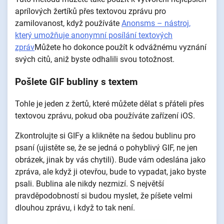
aprílových žertíků přes textovou zprávu pro
zamilovanost, když používáte
Anonsms – nástroj,
který umožňuje anonymní posílání textových
zpráv
Můžete ho dokonce použít k odvážnému vyznání
svých citů, aniž byste odhalili svou totožnost.
Pošlete GIF bubliny s textem
Tohle je jeden z žertů, které můžete dělat s přáteli přes
textovou zprávu, pokud oba používáte zařízení iOS.
Zkontrolujte si GIFy a klikněte na šedou bublinu pro
psaní (ujistěte se, že se jedná o pohyblivý GIF, ne jen
obrázek, jinak by vás chytili). Bude vám odeslána jako
zpráva, ale když ji otevřou, bude to vypadat, jako byste
psali. Bublina ale nikdy nezmizí. S největší
pravděpodobností si budou myslet, že píšete velmi
dlouhou zprávu, i když to tak není.