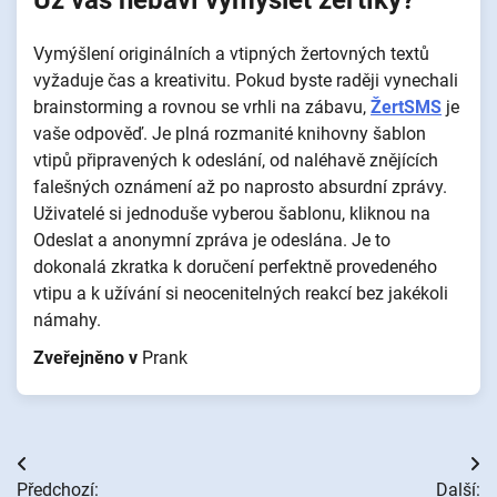
Vymýšlení originálních a vtipných žertovných textů
vyžaduje čas a kreativitu. Pokud byste raději vynechali
brainstorming a rovnou se vrhli na zábavu,
ŽertSMS
je
vaše odpověď. Je plná rozmanité knihovny šablon
vtipů připravených k odeslání, od naléhavě znějících
falešných oznámení až po naprosto absurdní zprávy.
Uživatelé si jednoduše vyberou šablonu, kliknou na
Odeslat a anonymní zpráva je odeslána. Je to
dokonalá zkratka k doručení perfektně provedeného
vtipu a k užívání si neocenitelných reakcí bez jakékoli
námahy.
Zveřejněno v
Prank
Navigace
Předchozí:
Další: