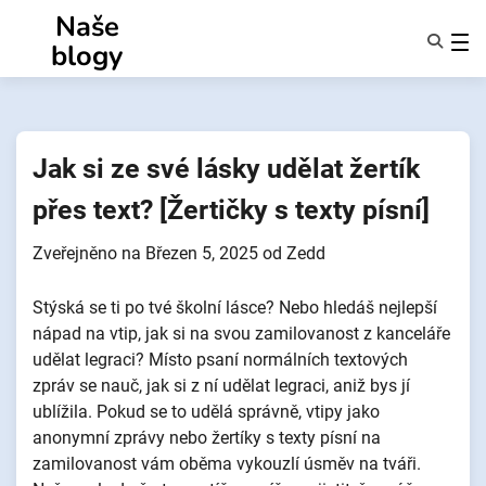
Přejít
Naše
k
blogy
obsahu
Funkce
O Nás
Anonymy
Jak si ze své lásky udělat žertík
NotifyPartners
přes text? [Žertičky s texty písní]
Zveřejněno na
Březen 5, 2025
od
Zedd
Stýská se ti po tvé školní lásce? Nebo hledáš nejlepší
nápad na vtip, jak si na svou zamilovanost z kanceláře
udělat legraci? Místo psaní normálních textových
zpráv se nauč, jak si z ní udělat legraci, aniž bys jí
ublížila. Pokud se to udělá správně, vtipy jako
anonymní zprávy nebo žertíky s texty písní na
zamilovanost vám oběma vykouzlí úsměv na tváři.