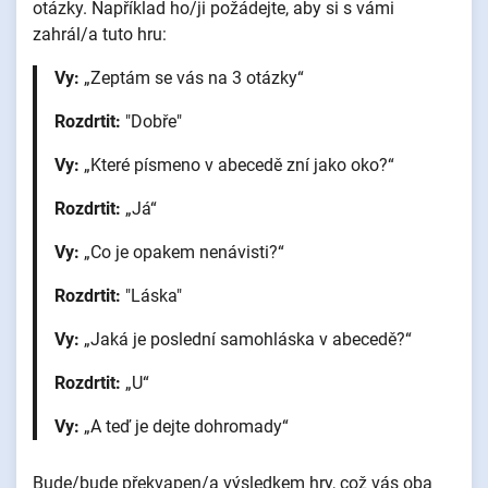
otázky. Například ho/ji požádejte, aby si s vámi
zahrál/a tuto hru:
Vy:
„Zeptám se vás na 3 otázky“
Rozdrtit:
"Dobře"
Vy:
„Které písmeno v abecedě zní jako oko?“
Rozdrtit:
„Já“
Vy:
„Co je opakem nenávisti?“
Rozdrtit:
"Láska"
Vy:
„Jaká je poslední samohláska v abecedě?“
Rozdrtit:
„U“
Vy:
„A teď je dejte dohromady“
Bude/bude překvapen/a výsledkem hry, což vás oba