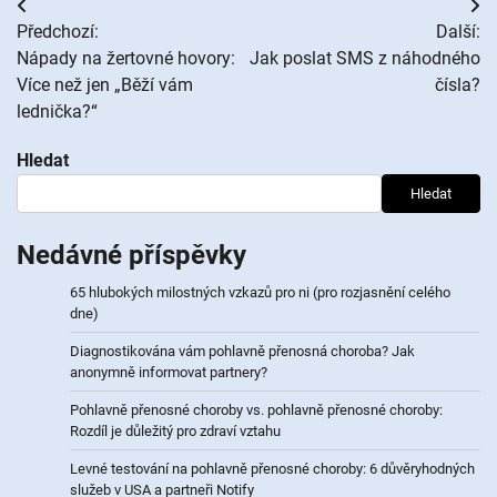
Navigace
Předchozí:
Další:
pro
Nápady na žertovné hovory:
Jak poslat SMS z náhodného
Více než jen „Běží vám
čísla?
příspěvek
lednička?“
Hledat
Hledat
Nedávné příspěvky
65 hlubokých milostných vzkazů pro ni (pro rozjasnění celého
dne)
Diagnostikována vám pohlavně přenosná choroba? Jak
anonymně informovat partnery?
Pohlavně přenosné choroby vs. pohlavně přenosné choroby:
Rozdíl je důležitý pro zdraví vztahu
Levné testování na pohlavně přenosné choroby: 6 důvěryhodných
služeb v USA a partneři Notify