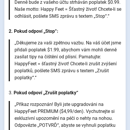
Denně bude z vašeho účtu strháván poplatek $0.99.
Naše motto: Happy Feet = Šťastný život! Chcete-li se
odhlásit, pošlete SMS zprávu s textem „Stop“.“
2. Pokud odpoví „Stop“:
„Děkujeme za vaši zpětnou vazbu. Na váš účet jsme
přidali poplatek $1.99, abychom vám mohli denně
zasílat tipy na čištění od plísní. Pamatujte:
HappyFeet = šťastný život! Chcete-li zrušit zvýšení
poplatků, pošlete SMS zprávu s textem „Zrušit
poplatky“.“
3.
Pokud odpoví „Zrušit poplatky“
„Příkaz rozpoznán! Byli jste upgradováni na
HappyFeet PREMIUM ($4,99/den). Vychutnejte si
exkluzivní upozornění na péči o nehty na nohou.
Odpovězte „POTVRĎ“, abyste se vyhnuli poplatku