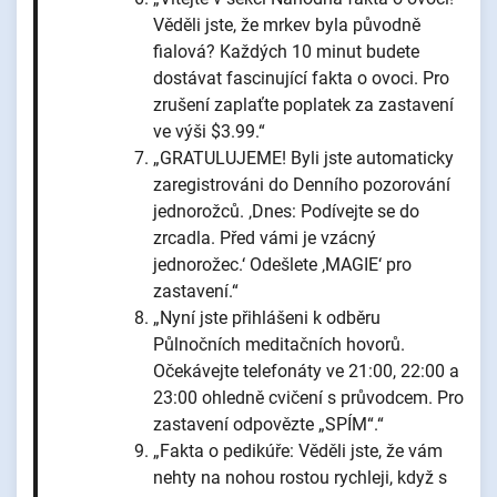
Věděli jste, že mrkev byla původně
fialová? Každých 10 minut budete
dostávat fascinující fakta o ovoci. Pro
zrušení zaplaťte poplatek za zastavení
ve výši $3.99.“
„GRATULUJEME! Byli jste automaticky
zaregistrováni do Denního pozorování
jednorožců. ‚Dnes: Podívejte se do
zrcadla. Před vámi je vzácný
jednorožec.‘ Odešlete ‚MAGIE‘ pro
zastavení.“
„Nyní jste přihlášeni k odběru
Půlnočních meditačních hovorů.
Očekávejte telefonáty ve 21:00, 22:00 a
23:00 ohledně cvičení s průvodcem. Pro
zastavení odpovězte „SPÍM“.“
„Fakta o pedikúře: Věděli jste, že vám
nehty na nohou rostou rychleji, když s