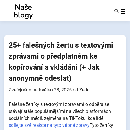
Přejít
Naše
k
blogy
obsahu
Funkce
O Nás
Anonymy
25+ falešných žertů s textovými
NotifyPartners
zprávami o předplatném ke
kopírování a vkládání (+ Jak
anonymně odeslat)
Zveřejněno na
Květen 23, 2025
od
Zedd
Falešné žertíky s textovými zprávami o odběru se
stávají stále populárnějšími na všech platformách
sociálních médií, zejména na TikToku, kde lidé...
sdílejte své reakce na tyto vtipné zprávy
Tyto žertíky