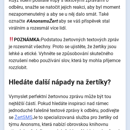
Když lidem posíláte vtipy s textovými zprávami o
odběru, snažte se natočit jejich reakci, aby byl moment
nezapomenutelný a aby se u něj dalo smát. Také
označte
#AnonsmsŽert
aby se váš příspěvek stal
virálním a rozesmál více lidí.
POZNÁMKA:
Podstatou žertovných textových zpráv
je rozesmát všechny. Proto se ujistěte, že žertíky jsou
lehké a etické. Vyhněte se způsobování skutečného
rozrušení nebo používání slov, která by mohla příjemce
rozzlobit.
Hledáte další nápady na žertíky?
Vymyslet perfektní žertovnou zprávu může být tou
nejtěžší částí. Pokud hledáte inspiraci nad rámec
jednoduché falešné textové zprávy k odběru, podívejte
se
ŽertSMS
Je to specializovaná služba pro žertíky od
týmu Anonsms, která nabízí obrovskou knihovnu