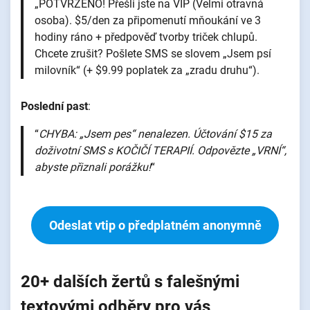
„POTVRZENO! Přešli jste na VIP (Velmi otravná
osoba). $5/den za připomenutí mňoukání ve 3
hodiny ráno + předpověď tvorby triček chlupů.
Chcete zrušit? Pošlete SMS se slovem „Jsem psí
milovník“ (+ $9.99 poplatek za „zradu druhu“).
Poslední past
:
“
CHYBA: „Jsem pes“ nenalezen. Účtování $15 za
doživotní SMS s KOČIČÍ TERAPIÍ. Odpovězte „VRNÍ“,
abyste přiznali porážku!
“
Odeslat vtip o předplatném anonymně
20+ dalších žertů s falešnými
textovými odběry pro vás