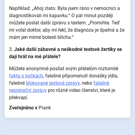
Například: „Ahoj zlato. Byla jsem ráno v nemocnici a
diagnostikovali mi kapavku.“ O pár minut později
můžete poslat další zprávu s textem: „Promiňte. Teď
mi volal doktor, aby mi řekl, že diagnóza je špatná a že
mám jen mírné bolesti břicha.“
3.
Jaké další zábavné a neškodné textové žertíky se
dají hrát na mé přátele?
Můžete anonymně posílat svým přátelům roztomilé
fakta o kočkách
, falešné připomenutí donášky jídla,
falešné
blokované textové zprávy
, nebo
falešné
registrační zprávy
pro různé video členství, které je
překvapí.
Zveřejněno v
Prank