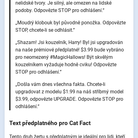
nelidské tvory. Je silný, ale omezen na lidské
podoby. Odpovězte STOP pro odhlášení.“
„Moudrý klobouk byl původně ponožka. Odpovězte
STOP, chcete-li se odhlásit.“
„Shazam! Jsi kouzelník, Harry! Byl jsi upgradován
na naše prémiové předplatné! $3.99 bude vybráno
pro neomezený #MagicHallows! Být skvělým
kouzelníkem vyžaduje hodně cviku! Odpovězte
STOP pro odhlášení.“
„Došla vám dnes všechna fakta. Chcete-li
upgradovat z modelu $1.99 na náš stříbrný model
$3.99, odpovězte UPGRADE. Odpovězte STOP pro
odhlášení.“
Text předplatného pro Cat Fact
Tento druh žertu s předplatným je ideální pro lidi, kteří