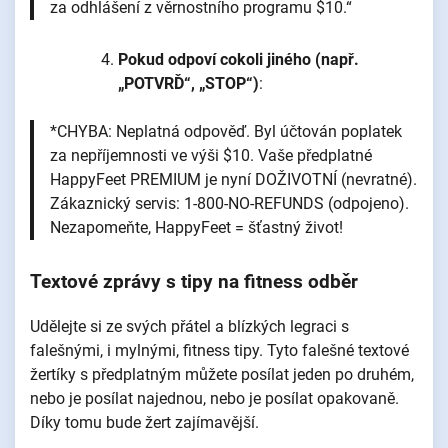
za odhlášení z věrnostního programu $10.“
Pokud odpoví cokoli jiného (např.
„POTVRĎ“, „STOP“)
:
*CHYBA: Neplatná odpověď. Byl účtován poplatek
za nepříjemnosti ve výši $10. Vaše předplatné
HappyFeet PREMIUM je nyní DOŽIVOTNÍ (nevratné).
Zákaznický servis: 1-800-NO-REFUNDS (odpojeno).
Nezapomeňte, HappyFeet = šťastný život!
Textové zprávy s tipy na fitness odběr
Udělejte si ze svých přátel a blízkých legraci s
falešnými, i mylnými, fitness tipy. Tyto falešné textové
žertíky s předplatným můžete posílat jeden po druhém,
nebo je posílat najednou, nebo je posílat opakovaně.
Díky tomu bude žert zajímavější.