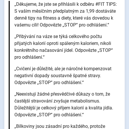
„Děkujeme, že jste se přihlásili k odběru #FIT TIPS:
S vaším měsíčním předplatným za 1,99 dostáváte
denně tipy na fitness a diety, které vás dovedou k
vašemu cíli! Odpovězte „STOP“ pro odhlášení.“
„Přibývání na váze se týká celkového počtu
přijatých kalorií oproti spáleným kaloriem, nikoli
konkrétního načasování jídel. Odpovězte „STOP“
pro odhlášení.“
„Cvičení je důležité, ale je náročné kompenzovat
negativní dopady soustavně špatné stravy.
Odpovězte „STOP“ pro odhlášení.“
„Neexistují žádné přesvědčivé důkazy o tom, že
častější stravování zvyšuje metabolismus.
Důležitější je celkový příjem kalorií a kvalita jídla.
Odpovězte „STOP“ pro odhlášení.“
„Bílkoviny jsou zásadní pro každého, protože