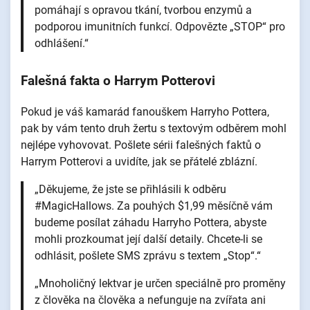
pomáhají s opravou tkání, tvorbou enzymů a
podporou imunitních funkcí. Odpovězte „STOP“ pro
odhlášení.“
Falešná fakta o Harrym Potterovi
Pokud je váš kamarád fanouškem Harryho Pottera,
pak by vám tento druh žertu s textovým odběrem mohl
nejlépe vyhovovat. Pošlete sérii falešných faktů o
Harrym Potterovi a uvidíte, jak se přátelé zblázní.
„Děkujeme, že jste se přihlásili k odběru
#MagicHallows. Za pouhých $1,99 měsíčně vám
budeme posílat záhadu Harryho Pottera, abyste
mohli prozkoumat její další detaily. Chcete-li se
odhlásit, pošlete SMS zprávu s textem „Stop“.“
„Mnoholičný lektvar je určen speciálně pro proměny
z člověka na člověka a nefunguje na zvířata ani