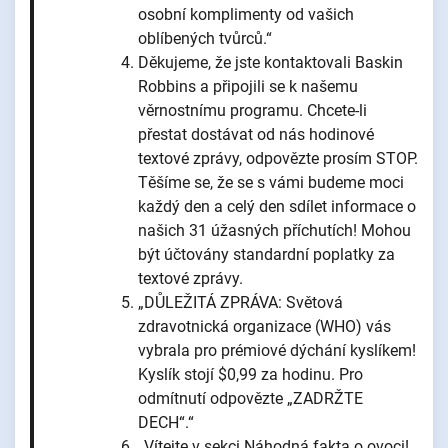
osobní komplimenty od vašich
oblíbených tvůrců.“
Děkujeme, že jste kontaktovali Baskin
Robbins a připojili se k našemu
věrnostnímu programu. Chcete-li
přestat dostávat od nás hodinové
textové zprávy, odpovězte prosím STOP.
Těšíme se, že se s vámi budeme moci
každý den a celý den sdílet informace o
našich 31 úžasných příchutích! Mohou
být účtovány standardní poplatky za
textové zprávy.
„DŮLEŽITÁ ZPRÁVA: Světová
zdravotnická organizace (WHO) vás
vybrala pro prémiové dýchání kyslíkem!
Kyslík stojí $0,99 za hodinu. Pro
odmítnutí odpovězte „ZADRŽTE
DECH“.“
„Vítejte v sekci Náhodná fakta o ovoci!