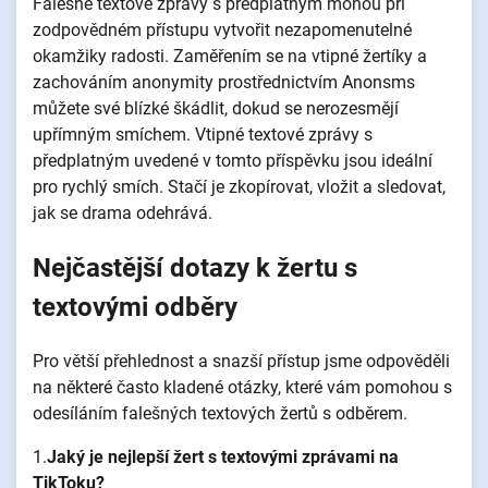
Falešné textové zprávy s předplatným mohou při
zodpovědném přístupu vytvořit nezapomenutelné
okamžiky radosti. Zaměřením se na vtipné žertíky a
zachováním anonymity prostřednictvím Anonsms
můžete své blízké škádlit, dokud se nerozesmějí
upřímným smíchem. Vtipné textové zprávy s
předplatným uvedené v tomto příspěvku jsou ideální
pro rychlý smích. Stačí je zkopírovat, vložit a sledovat,
jak se drama odehrává.
Nejčastější dotazy k žertu s
textovými odběry
Pro větší přehlednost a snazší přístup jsme odpověděli
na některé často kladené otázky, které vám pomohou s
odesíláním falešných textových žertů s odběrem.
1.
Jaký je nejlepší žert s textovými zprávami na
TikToku?