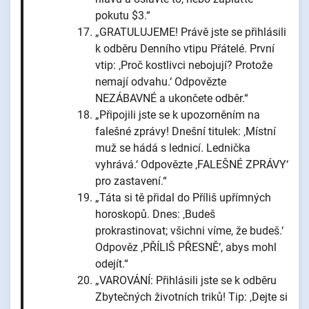
pokutu $3.“
„GRATULUJEME! Právě jste se přihlásili
k odběru Denního vtipu Přátelé. První
vtip: ‚Proč kostlivci nebojují? Protože
nemají odvahu.‘ Odpovězte
NEZÁBAVNÉ a ukončete odběr.“
„Připojili jste se k upozorněním na
falešné zprávy! Dnešní titulek: ‚Místní
muž se hádá s lednicí. Lednička
vyhrává.‘ Odpovězte ‚FALEŠNÉ ZPRÁVY‘
pro zastavení.“
„Táta si tě přidal do Příliš upřímných
horoskopů. Dnes: ‚Budeš
prokrastinovat; všichni víme, že budeš.‘
Odpověz ‚PŘÍLIŠ PŘESNĚ‘, abys mohl
odejít.“
„VAROVÁNÍ: Přihlásili jste se k odběru
Zbytečných životních triků! Tip: ‚Dejte si