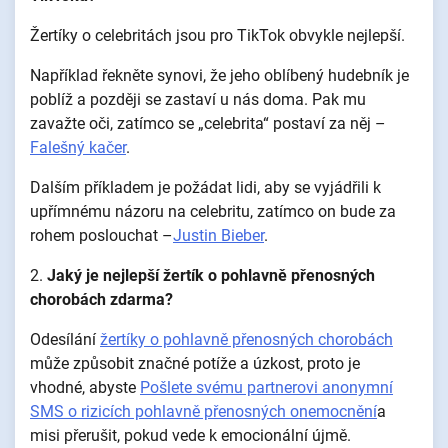
Žertíky o celebritách jsou pro TikTok obvykle nejlepší.
Například řekněte synovi, že jeho oblíbený hudebník je
poblíž a později se zastaví u nás doma. Pak mu
zavažte oči, zatímco se „celebrita“ postaví za něj –
Falešný kačer
.
Dalším příkladem je požádat lidi, aby se vyjádřili k
upřímnému názoru na celebritu, zatímco on bude za
rohem poslouchat –
Justin Bieber
.
2.
Jaký je nejlepší žertík o pohlavně přenosných
chorobách zdarma?
Odesílání
žertíky o pohlavně přenosných chorobách
může způsobit značné potíže a úzkost, proto je
vhodné, abyste
Pošlete svému partnerovi anonymní
SMS o rizicích pohlavně přenosných onemocnění
a
misi přerušit, pokud vede k emocionální újmě.