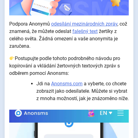
Podpora Anonymů
odesílání mezinárodních zpráv
, což
znamená, že můžete odeslat
falešný text
žertíky z
celého světa. Žádná omezení a vaše anonymita je
zaručena.
Postupujte podle tohoto podrobného návodu pro
kopírování a vkládání žertovných textových zpráv s
odběrem pomocí Anonsms:
Jdi na
Anonsms.com
a vyberte, co chcete
zobrazit jako odesílatele. Můžete si vybrat
z mnoha možností, jak je znázorněno níže.