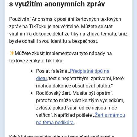
s využitím anonymních zpráv
Používání Anonsms k posílání žertovných textových
zpráv na TikToku je neuvěřitelné. Můžete se stát
virálními a dokonce dělat žertíky na žhavá témata, aniž
byste odhalili svou identitu a bezpečnost.
Můžete zkusit implementovat tyto nápady na
textové žertíky z TikToku:
Poslat falešné „
Předplatné tipů na
dietu
„text s nepřetržitými zprávami, které
mohou dokonce obsahovat platbu.“
Rodičovský žert. Musíte být opatrní,
protože to může vést ke zlým výsledkům,
zvláště pokud vaši rodiče nejsou moc
vstřícní. Například pošlete „
Žert s mámou
na téma pedikúra
„.