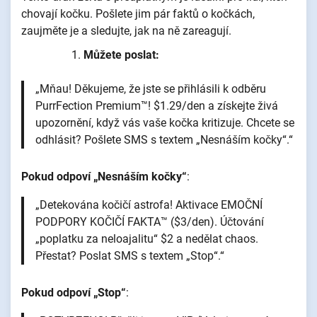
chovají kočku. Pošlete jim pár faktů o kočkách,
zaujměte je a sledujte, jak na ně zareagují.
Můžete poslat:
„Mňau! Děkujeme, že jste se přihlásili k odběru
PurrFection Premium™! $1.29/den a získejte živá
upozornění, když vás vaše kočka kritizuje. Chcete se
odhlásit? Pošlete SMS s textem „Nesnáším kočky“.“
Pokud odpoví „Nesnáším kočky“
:
„Detekována kočičí astrofa! Aktivace EMOČNÍ
PODPORY KOČIČÍ FAKTA™ ($3/den). Účtování
„poplatku za neloajalitu“ $2 a nedělat chaos.
Přestat? Poslat SMS s textem „Stop“.“
Pokud odpoví „Stop“
: