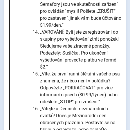
Semafory jsou ve skutečnosti zařízení
pro ovládání mysli! Pošlete „ZRUŠIT“
pro zastavení, jinak vám bude účtováno
$1,99/den.“
„VAROVÁNÍ: Byli jste zaregistrováni do
skupiny pro vyšetřování ztrát ponožek!
Sledujeme vaše ztracené ponožky.
Podezřelý: Sušička. Pro ukončení
vyšetřování proveďte platbu ve formě
$2.“
„Víte, že první ranní štěkání vašeho psa
znamená, že něco není v pořádku?
Odpovězte „POKRAČOVAT“ pro více
informací o psech ($0.99/týden) nebo
odešlete „STOP“ pro zrušení.“
„Vítejte u Denních mezinárodních
svátků! Dnes je Mezinárodní den
obrácených prázdnin. Postavte se na
hlavu a oslavte to, nebo zaplaťte