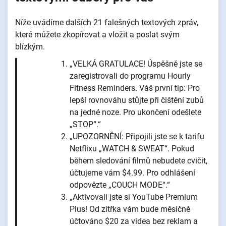
Níže uvádíme dalších 21 falešných textových zpráv,
které můžete zkopírovat a vložit a poslat svým
blízkým.
„VELKÁ GRATULACE! Úspěšně jste se
zaregistrovali do programu Hourly
Fitness Reminders. Váš první tip: Pro
lepší rovnováhu stůjte při čištění zubů
na jedné noze. Pro ukončení odešlete
„STOP“.“
„UPOZORNĚNÍ: Připojili jste se k tarifu
Netflixu „WATCH & SWEAT“. Pokud
během sledování filmů nebudete cvičit,
účtujeme vám $4.99. Pro odhlášení
odpovězte „COUCH MODE“.“
„Aktivovali jste si YouTube Premium
Plus! Od zítřka vám bude měsíčně
účtováno $20 za videa bez reklam a