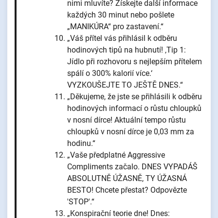
nimi mluvíte? Získejte další informace
každých 30 minut nebo pošlete
„MANIKÚRA“ pro zastavení.“
„Váš přítel vás přihlásil k odběru
hodinových tipů na hubnutí! ‚Tip 1:
Jídlo při rozhovoru s nejlepším přítelem
spálí o 300% kalorií více.‘
VYZKOUŠEJTE TO JEŠTĚ DNES.“
„Děkujeme, že jste se přihlásili k odběru
hodinových informací o růstu chloupků
v nosní dírce! Aktuální tempo růstu
chloupků v nosní dírce je 0,03 mm za
hodinu.“
„Vaše předplatné Aggressive
Compliments začalo. DNES VYPADÁŠ
ABSOLUTNĚ ÚŽASNĚ, TY ÚŽASNÁ
BESTO! Chcete přestat? Odpovězte
'STOP'.“
„Konspirační teorie dne! Dnes: