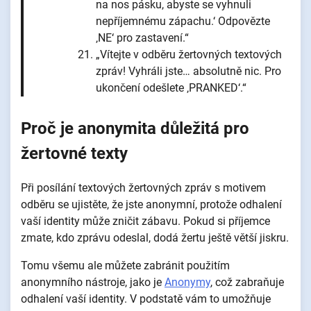
na nos pásku, abyste se vyhnuli
nepříjemnému zápachu.‘ Odpovězte
‚NE‘ pro zastavení.“
„Vítejte v odběru žertovných textových
zpráv! Vyhráli jste… absolutně nic. Pro
ukončení odešlete ‚PRANKED‘.“
Proč je anonymita důležitá pro
žertovné texty
Při posílání textových žertovných zpráv s motivem
odběru se ujistěte, že jste anonymní, protože odhalení
vaší identity může zničit zábavu. Pokud si příjemce
zmate, kdo zprávu odeslal, dodá žertu ještě větší jiskru.
Tomu všemu ale můžete zabránit použitím
anonymního nástroje, jako je
Anonymy
, což zabraňuje
odhalení vaší identity. V podstatě vám to umožňuje