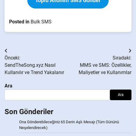
Toplu Anonim SMS Gönder
Posted in
Bulk SMS
Yazı
Önceki:
Sıradaki:
gezinmesi
SendTheSong.xyz Nasıl
MMS ve SMS: Özellikler,
Kullanılır ve Trend Yakalanır
Maliyetler ve Kullanımlar
Ara
Ara
Son Gönderiler
Ona Gönderebileceğiniz 65 Derin Aşk Mesajı (Tüm Gününü
Neşelendirecek)