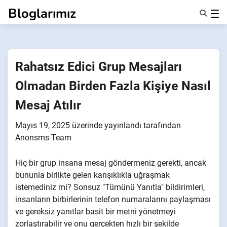
İçeriğe
Bloglarımız
geç
Özellikler
Hakkımızda
Anonsms
Rahatsız Edici Grup Mesajları
İş Ortaklarını Bildir
Olmadan Birden Fazla Kişiye Nasıl
Mesaj Atılır
Mayıs 19, 2025
üzerinde yayınlandı
tarafından
Anonsms Team
Hiç bir grup insana mesaj göndermeniz gerekti, ancak
bununla birlikte gelen karışıklıkla uğraşmak
istemediniz mi? Sonsuz "Tümünü Yanıtla" bildirimleri,
insanların birbirlerinin telefon numaralarını paylaşması
ve gereksiz yanıtlar basit bir metni yönetmeyi
zorlaştırabilir ve onu gerçekten hızlı bir şekilde