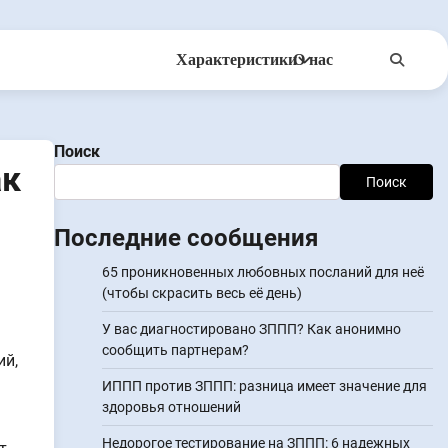
Характеристики
О нас
Anonsms
УведомитьПартнеров
Поиск
ак
Поиск
Последние сообщения
65 проникновенных любовных посланий для неё
(чтобы скрасить весь её день)
У вас диагностировано ЗППП? Как анонимно
сообщить партнерам?
ий,
ИППП против ЗППП: разница имеет значение для
здоровья отношений
Недорогое тестирование на ЗППП: 6 надежных