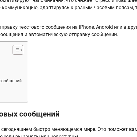
томатизируют напоминания, что снижает стресс и повышае
 коммуникацию, адаптируясь к разным часовым поясам, 
правку текстового сообщения на iPhone, Android или в дру
сообщения и автоматическую отправку сообщений.
 сообщений
товых сообщений
в сегодняшнем быстро меняющемся мире. Это поможет ва
е если вы заняты или недоступны.