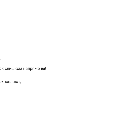
,
 так слишком напряжены!
дохновляют,