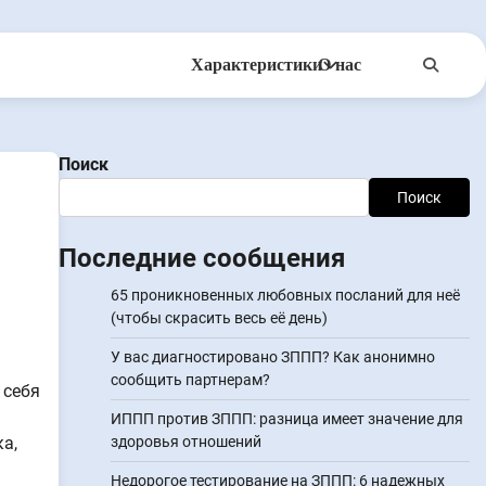
Характеристики
О нас
Anonsms
УведомитьПартнеров
Поиск
Поиск
Последние сообщения
65 проникновенных любовных посланий для неё
(чтобы скрасить весь её день)
У вас диагностировано ЗППП? Как анонимно
сообщить партнерам?
 себя
ИППП против ЗППП: разница имеет значение для
а,
здоровья отношений
Недорогое тестирование на ЗППП: 6 надежных