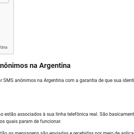
tina
Anônimos na Argentina
iar SMS anônimos na Argentina com a garantia de que sua ident
o estão associados à sua linha telefônica real. São basicamen
os quais param de funcionar.
então as mensagens são enviadas e recebidas por meio de aplica