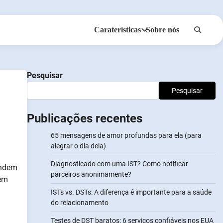
Caraterísticas
Sobre nós
Anonsms
Notificar Parceiros
Pesquisar
Pesquisar
Publicações recentes
65 mensagens de amor profundas para ela (para
alegrar o dia dela)
Diagnosticado com uma IST? Como notificar
endem
parceiros anonimamente?
sem
ISTs vs. DSTs: A diferença é importante para a saúde
do relacionamento
Testes de DST baratos: 6 serviços confiáveis nos EUA