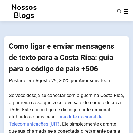
Saltar
Nossos
para
Blogs
o
conteúdo
Caraterísticas
Sobre Nós
Anonsms
Como ligar e enviar mensagens
Notificar Parceiros
de texto para a Costa Rica: guia
para o código de país +506
Postado em
Agosto 29, 2025
por
Anonsms Team
Se você deseja se conectar com alguém na Costa Rica,
a primeira coisa que você precisa é do código de área
+506. Este é o código de discagem internacional
atribuído ao país pela
União Internacional de
Telecomunicações (UIT)
. Ele simplesmente garante
que sua chamada seja conectada diretamente para a