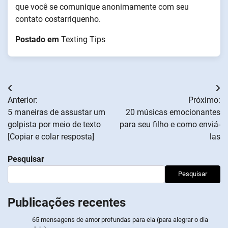
que você se comunique anonimamente com seu
contato costarriquenho.
Postado em
Texting Tips
Navegação
Anterior:
Próximo:
de
5 maneiras de assustar um
20 músicas emocionantes
golpista por meio de texto
para seu filho e como enviá-
artigos
[Copiar e colar resposta]
las
Pesquisar
Pesquisar
Publicações recentes
65 mensagens de amor profundas para ela (para alegrar o dia