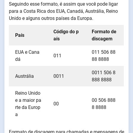
Seguindo esse formato, é assim que você pode ligar
para a Costa Rica dos EUA, Canadá, Austrália, Reino
Unido e alguns outros países da Europa.
Código do p
Formato de
País
aís
discagem
EUA e Cana
011 506 88
011
dá
88 8888
0011 506 8
Austrália
0011
888 8888
Reino Unido
e a maior pa
00 506 888
00
rte da Europ
8 8888
a
Formato de discagem para chamadas e mensagens de