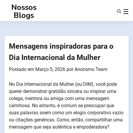
Saltar
Nossos
para
Blogs
o
conteúdo
Caraterísticas
Sobre Nós
Anonsms
Mensagens inspiradoras para o
Notificar Parceiros
Dia Internacional da Mulher
Postado em
Março 5, 2026
por
Anonsms Team
No Dia Internacional da Mulher (ou DIM), você pode
querer demonstrar gratidão sincera ou inspirar uma
colega, mentora ou amiga com uma mensagem
carinhosa. No entanto, é comum se preocupar que
suas palavras soem como um elogio corporativo vazio
ou citações genéricas. Como, então, compartilhar uma
mensagem que seja autêntica e empoderadora?