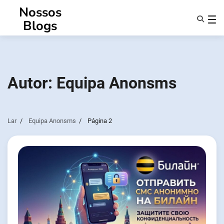
Saltar
Nossos
para
Blogs
o
conteúdo
Caraterísticas
Sobre Nós
Anonsms
Autor:
Equipa Anonsms
Notificar Parceiros
Lar
Equipa Anonsms
Página 2