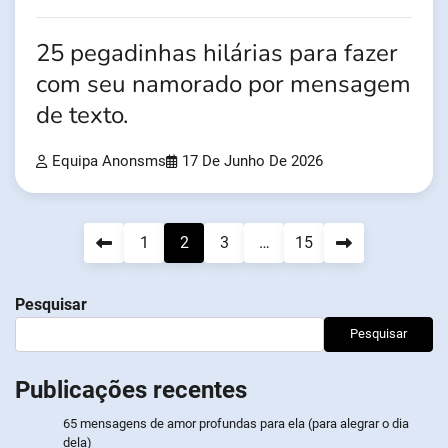
25 pegadinhas hilárias para fazer
com seu namorado por mensagem
de texto.
Equipa Anonsms
17 De Junho De 2026
Navegação
1
2
3
…
15
de
Pesquisar
artigos
Pesquisar
Publicações recentes
65 mensagens de amor profundas para ela (para alegrar o dia
dela)