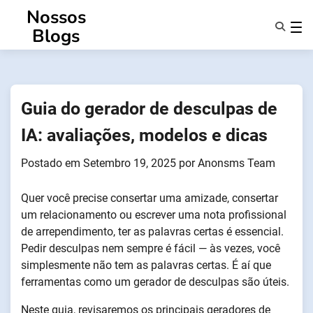
Saltar
Nossos
para
Blogs
o
conteúdo
Caraterísticas
Sobre Nós
Anonsms
Guia do gerador de desculpas de
Notificar Parceiros
IA: avaliações, modelos e dicas
Postado em
Setembro 19, 2025
por
Anonsms Team
Quer você precise consertar uma amizade, consertar
um relacionamento ou escrever uma nota profissional
de arrependimento, ter as palavras certas é essencial.
Pedir desculpas nem sempre é fácil — às vezes, você
simplesmente não tem as palavras certas. É aí que
ferramentas como um gerador de desculpas são úteis.
Neste guia, revisaremos os principais geradores de