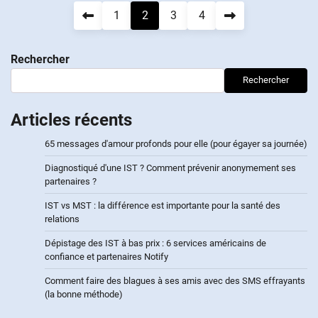
Navigation
1
2
3
4
des
Rechercher
articles
Rechercher
Articles récents
65 messages d'amour profonds pour elle (pour égayer sa journée)
Diagnostiqué d'une IST ? Comment prévenir anonymement ses
partenaires ?
IST vs MST : la différence est importante pour la santé des
relations
Dépistage des IST à bas prix : 6 services américains de
confiance et partenaires Notify
Comment faire des blagues à ses amis avec des SMS effrayants
(la bonne méthode)