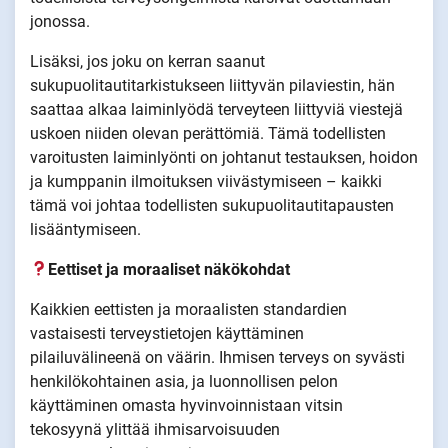
jonossa.
Lisäksi, jos joku on kerran saanut
sukupuolitautitarkistukseen liittyvän pilaviestin, hän
saattaa alkaa laiminlyödä terveyteen liittyviä viestejä
uskoen niiden olevan perättömiä. Tämä todellisten
varoitusten laiminlyönti on johtanut testauksen, hoidon
ja kumppanin ilmoituksen viivästymiseen – kaikki
tämä voi johtaa todellisten sukupuolitautitapausten
lisääntymiseen.
Eettiset ja moraaliset näkökohdat
Kaikkien eettisten ja moraalisten standardien
vastaisesti terveystietojen käyttäminen
pilailuvälineenä on väärin. Ihmisen terveys on syvästi
henkilökohtainen asia, ja luonnollisen pelon
käyttäminen omasta hyvinvoinnistaan vitsin
tekosyynä ylittää ihmisarvoisuuden