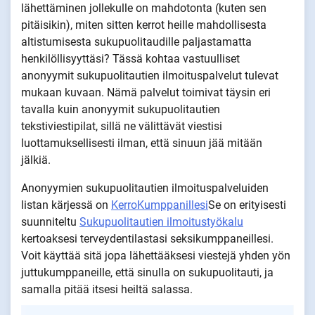
lähettäminen jollekulle on mahdotonta (kuten sen
pitäisikin), miten sitten kerrot heille mahdollisesta
altistumisesta sukupuolitaudille paljastamatta
henkilöllisyyttäsi? Tässä kohtaa vastuulliset
anonyymit sukupuolitautien ilmoituspalvelut tulevat
mukaan kuvaan. Nämä palvelut toimivat täysin eri
tavalla kuin anonyymit sukupuolitautien
tekstiviestipilat, sillä ne välittävät viestisi
luottamuksellisesti ilman, että sinuun jää mitään
jälkiä.
Anonyymien sukupuolitautien ilmoituspalveluiden
listan kärjessä on
KerroKumppanillesi
Se on erityisesti
suunniteltu
Sukupuolitautien ilmoitustyökalu
kertoaksesi terveydentilastasi seksikumppaneillesi.
Voit käyttää sitä jopa lähettääksesi viestejä yhden yön
juttukumppaneille, että sinulla on sukupuolitauti, ja
samalla pitää itsesi heiltä salassa.