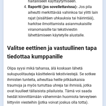
haitalliseen käyttäytymiseen.
Raportti (jos sovellettavissa):
Jos pila
aiheutti merkittävää vahinkoa tai ylitti lain
rajat (sisältäen uhkauksia tai häirintää),
harkitse ilmoittamista asianmukaisille
viranomaisille tai tekstiviestin
lähettämiseen käytetylle alustalle.
Valitse eettinen ja vastuullinen tapa
tiedottaa kumppanille
Olipa syysi mikä tahansa, älä koskaan lähetä
sukupuolitauteja käsitteleviä tekstiviestejä. Se sotkee
ihmisten tunteita, aiheuttaa heille pitkäaikaisia
traumoja ja myös turruttaa uhreja tai ihmisiä, jotka
ovat kuulleet tällaisista pilailuista. Tämä voi saada
heidät kiinnittämään vähemmän huomiota terveyteen
liittyviin viesteihin (jotka voivat joskus olla totta).