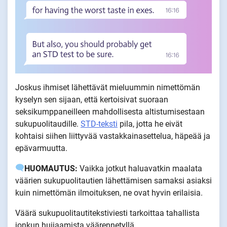
Joskus ihmiset lähettävät mieluummin nimettömän
kyselyn sen sijaan, että kertoisivat suoraan
seksikumppaneilleen mahdollisesta altistumisestaan
sukupuolitaudille.
STD-teksti
pila, jotta he eivät
kohtaisi siihen liittyvää vastakkainasettelua, häpeää ja
epävarmuutta.
HUOMAUTUS:
Vaikka jotkut haluavatkin maalata
väärien sukupuolitautien lähettämisen samaksi asiaksi
kuin nimettömän ilmoituksen, ne ovat hyvin erilaisia.
Väärä sukupuolitautitekstiviesti tarkoittaa tahallista
jonkun huijaamista väärennetyllä