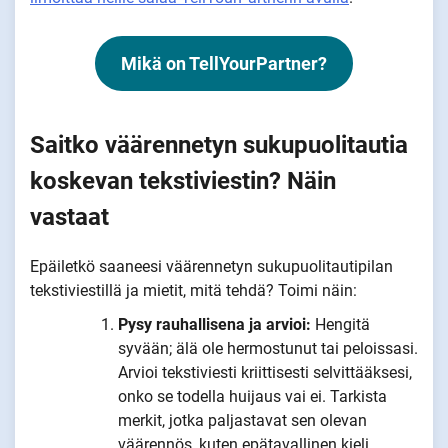
Mikä on TellYourPartner?
Saitko väärennetyn sukupuolitautia
koskevan tekstiviestin? Näin
vastaat
Epäiletkö saaneesi väärennetyn sukupuolitautipilan
tekstiviestillä ja mietit, mitä tehdä? Toimi näin:
Pysy rauhallisena ja arvioi:
Hengitä
syvään; älä ole hermostunut tai peloissasi.
Arvioi tekstiviesti kriittisesti selvittääksesi,
onko se todella huijaus vai ei. Tarkista
merkit, jotka paljastavat sen olevan
väärennös, kuten epätavallinen kieli,