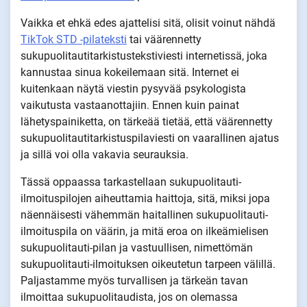
Vaikka et ehkä edes ajattelisi sitä, olisit voinut nähdä
TikTok STD -pilateksti
tai väärennetty
sukupuolitautitarkistustekstiviesti internetissä, joka
kannustaa sinua kokeilemaan sitä. Internet ei
kuitenkaan näytä viestin pysyvää psykologista
vaikutusta vastaanottajiin. Ennen kuin painat
lähetyspainiketta, on tärkeää tietää, että väärennetty
sukupuolitautitarkistuspilaviesti on vaarallinen ajatus
ja sillä voi olla vakavia seurauksia.
Tässä oppaassa tarkastellaan sukupuolitauti-
ilmoituspilojen aiheuttamia haittoja, sitä, miksi jopa
näennäisesti vähemmän haitallinen sukupuolitauti-
ilmoituspila on väärin, ja mitä eroa on ilkeämielisen
sukupuolitauti-pilan ja vastuullisen, nimettömän
sukupuolitauti-ilmoituksen oikeutetun tarpeen välillä.
Paljastamme myös turvallisen ja tärkeän tavan
ilmoittaa sukupuolitaudista, jos on olemassa