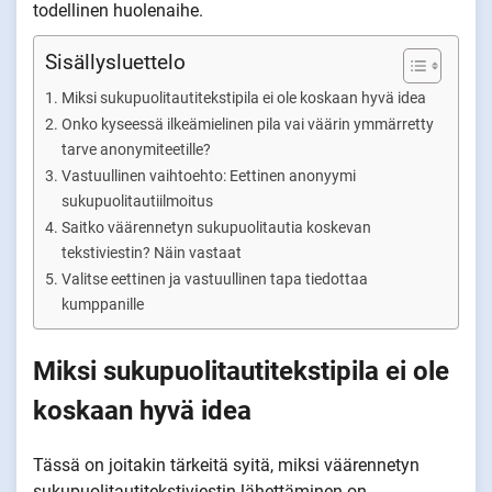
todellinen huolenaihe.
Sisällysluettelo
Miksi sukupuolitautitekstipila ei ole koskaan hyvä idea
Onko kyseessä ilkeämielinen pila vai väärin ymmärretty
tarve anonymiteetille?
Vastuullinen vaihtoehto: Eettinen anonyymi
sukupuolitautiilmoitus
Saitko väärennetyn sukupuolitautia koskevan
tekstiviestin? Näin vastaat
Valitse eettinen ja vastuullinen tapa tiedottaa
kumppanille
Miksi sukupuolitautitekstipila ei ole
koskaan hyvä idea
Tässä on joitakin tärkeitä syitä, miksi väärennetyn
sukupuolitautitekstiviestin lähettäminen on