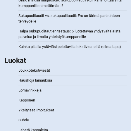
Onko minulla diagnosoitu sukupuolitauti? Kuinka ilmoittaa siitä
kumppanille nimettömästi?
Sukupuolitaudit vs. sukupuolitaudit: Ero on tärkeä parisuhteen
terveydelle
Halpa sukupuolitautien testaus: 6 luotettavaa yhdysvaltalaista
palvelua ja ilmoita yhteistyökumppaneille
Kuinka pilailla ystäviäsi pelottavilla tekstiviesteillä (oikea tapa)
Luokat
Joukkotekstiviestit
Hauskoja lainauksia
Lomavinkkejä
Kepponen
Yksityiset ilmoitukset
Suhde
Lähetä kappaleita