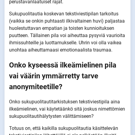
perustavanlaatuiset rajat.
Sukupuolitautia koskevan tekstiviestipilan tarkoitus
(vaikka se onkin puhtaasti ilkivaltainen huvi) paljastaa
huolestuttavan empatian ja toisten kunnioituksen
puutteen. Tällainen pila voi aiheuttaa pysyviä vaurioita
ihmissuhteille ja luottamukselle. Uhrin voi olla vaikea
unohtaa aiheuttamaasi emotionaalista traumaa.
Onko kyseessä ilkeämielinen pila
vai väärin ymmärretty tarve
anonymiteetille?
Onko sukupuolitautitarkistuksen tekstiviestipila aina
ilkeämielinen, vai käytetäänkö sitä joskus nimettömien
sukupuolitautihälytysten välittämiseen?
Totuus on, että kaikilla sukupuolitautia käsittelevän