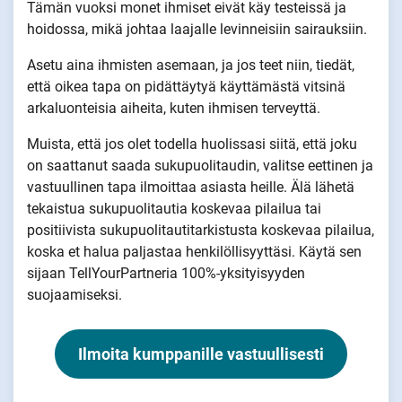
Tämän vuoksi monet ihmiset eivät käy testeissä ja
hoidossa, mikä johtaa laajalle levinneisiin sairauksiin.
Asetu aina ihmisten asemaan, ja jos teet niin, tiedät,
että oikea tapa on pidättäytyä käyttämästä vitsinä
arkaluonteisia aiheita, kuten ihmisen terveyttä.
Muista, että jos olet todella huolissasi siitä, että joku
on saattanut saada sukupuolitaudin, valitse eettinen ja
vastuullinen tapa ilmoittaa asiasta heille. Älä lähetä
tekaistua sukupuolitautia koskevaa pilailua tai
positiivista sukupuolitautitarkistusta koskevaa pilailua,
koska et halua paljastaa henkilöllisyyttäsi. Käytä sen
sijaan TellYourPartneria 100%-yksityisyyden
suojaamiseksi.
Ilmoita kumppanille vastuullisesti