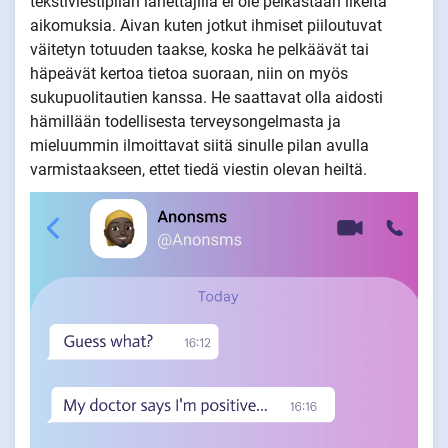
tekstiviestipilan lähettäjillä ei ole pelkästään ilkeitä
aikomuksia. Aivan kuten jotkut ihmiset piiloutuvat
väitetyn totuuden taakse, koska he pelkäävät tai
häpeävät kertoa tietoa suoraan, niin on myös
sukupuolitautien kanssa. He saattavat olla aidosti
hämillään todellisesta terveysongelmasta ja
mieluummin ilmoittavat siitä sinulle pilan avulla
varmistaakseen, ettet tiedä viestin olevan heiltä.