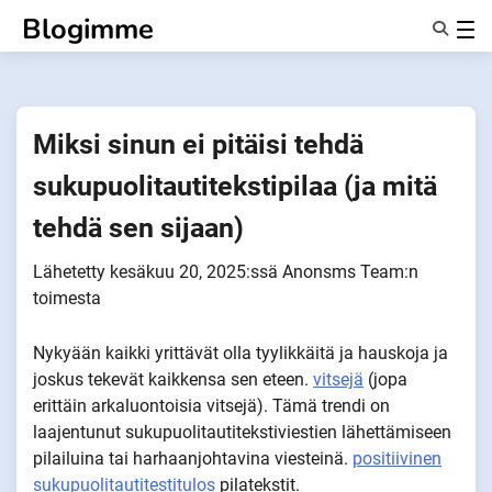
Siirry
Blogimme
sisältöön
Ominaisuudet
Tietoa Meistä
Anonyymit
Miksi sinun ei pitäisi tehdä
Ilmoita kumppaneille
sukupuolitautitekstipilaa (ja mitä
tehdä sen sijaan)
Lähetetty
kesäkuu 20, 2025
:ssä
Anonsms Team
:n
toimesta
Nykyään kaikki yrittävät olla tyylikkäitä ja hauskoja ja
joskus tekevät kaikkensa sen eteen.
vitsejä
(jopa
erittäin arkaluontoisia vitsejä). Tämä trendi on
laajentunut sukupuolitautitekstiviestien lähettämiseen
pilailuina tai harhaanjohtavina viesteinä.
positiivinen
sukupuolitautitestitulos
pilatekstit.