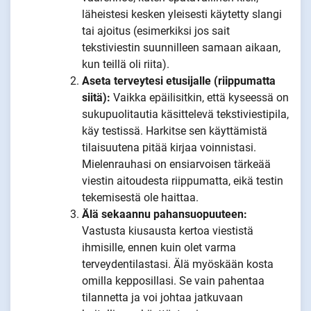
läheistesi kesken yleisesti käytetty slangi
tai ajoitus (esimerkiksi jos sait
tekstiviestin suunnilleen samaan aikaan,
kun teillä oli riita).
Aseta terveytesi etusijalle (riippumatta
siitä):
Vaikka epäilisitkin, että kyseessä on
sukupuolitautia käsittelevä tekstiviestipila,
käy testissä. Harkitse sen käyttämistä
tilaisuutena pitää kirjaa voinnistasi.
Mielenrauhasi on ensiarvoisen tärkeää
viestin aitoudesta riippumatta, eikä testin
tekemisestä ole haittaa.
Älä sekaannu pahansuopuuteen:
Vastusta kiusausta kertoa viestistä
ihmisille, ennen kuin olet varma
terveydentilastasi. Älä myöskään kosta
omilla kepposillasi. Se vain pahentaa
tilannetta ja voi johtaa jatkuvaan