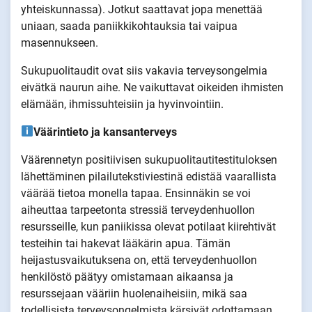
yhteiskunnassa). Jotkut saattavat jopa menettää
uniaan, saada paniikkikohtauksia tai vaipua
masennukseen.
Sukupuolitaudit ovat siis vakavia terveysongelmia
eivätkä naurun aihe. Ne vaikuttavat oikeiden ihmisten
elämään, ihmissuhteisiin ja hyvinvointiin.
Väärintieto ja kansanterveys
Väärennetyn positiivisen sukupuolitautitestituloksen
lähettäminen pilailutekstiviestinä edistää vaarallista
väärää tietoa monella tapaa. Ensinnäkin se voi
aiheuttaa tarpeetonta stressiä terveydenhuollon
resursseille, kun paniikissa olevat potilaat kiirehtivät
testeihin tai hakevat lääkärin apua. Tämän
heijastusvaikutuksena on, että terveydenhuollon
henkilöstö päätyy omistamaan aikaansa ja
resurssejaan vääriin huolenaiheisiin, mikä saa
todellisista terveysongelmista kärsivät odottamaan