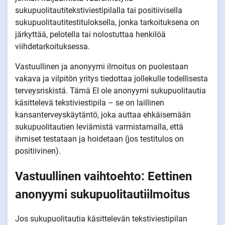
sukupuolitautitekstiviestipilalla tai positiivisella
sukupuolitautitestituloksella, jonka tarkoituksena on
järkyttää, pelotella tai nolostuttaa henkilöä
viihdetarkoituksessa.
Vastuullinen ja anonyymi ilmoitus on puolestaan
vakava ja vilpitön yritys tiedottaa jollekulle todellisesta
terveysriskistä. Tämä EI ole anonyymi sukupuolitautia
käsittelevä tekstiviestipila – se on laillinen
kansanterveyskäytäntö, joka auttaa ehkäisemään
sukupuolitautien leviämistä varmistamalla, että
ihmiset testataan ja hoidetaan (jos testitulos on
positiivinen).
Vastuullinen vaihtoehto: Eettinen
anonyymi sukupuolitautiilmoitus
Jos sukupuolitautia käsittelevän tekstiviestipilan