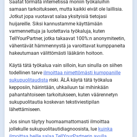
Saatat törmätä internetissä moniin työkaluihin
samaan tarkoitukseen, mutta kaikki eivät ole laillisia.
Jotkut jopa vuotavat salaa yksityisiä tietojasi
huijareille. Siksi kannustamme käyttämään
varmennettuja ja luotettavia työkaluja, kuten
TellYourPartner, jotka takaavat 100%:n anonymiteetin,
vähentävät hämmennystä ja varoittavat kumppaneita
hakeutumaan välittömästi lääkärin hoitoon.
Käytä tätä työkalua vain silloin, kun sinulla on siihen
todellinen tarve
ilmoittaa nimettömästi kumppanille
sukupuolitaudista
riski. ÄLÄ käytä tätä työkalua
kepposiin, häirintään, uhkailuun tai mihinkään
pahantahtoiseen tarkoitukseen, kuten väärennetyn
sukupuolitautia koskevan tekstiviestipilan
lähettämiseen.
Jos sinun täytyy huomaamattomasti ilmoittaa
jollekulle sukupuolitautidiagnoosista, lue
kuinka
ilmoittaa heille salaa TellYourPartnerin avulla
.