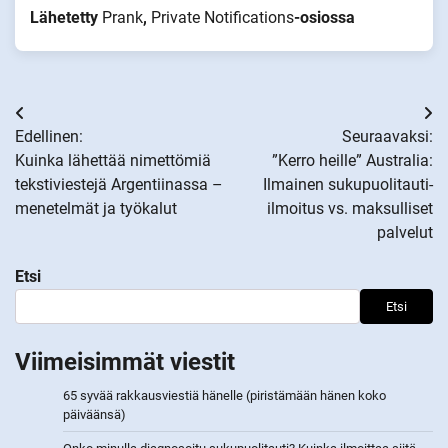
Lähetetty
Prank
,
Private Notifications
-osiossa
Artikkelien
Edellinen:
Seuraavaksi:
selaus
Kuinka lähettää nimettömiä
”Kerro heille” Australia:
tekstiviestejä Argentiinassa –
Ilmainen sukupuolitauti-
menetelmät ja työkalut
ilmoitus vs. maksulliset
palvelut
Etsi
Etsi
Viimeisimmät viestit
65 syvää rakkausviestiä hänelle (piristämään hänen koko
päiväänsä)