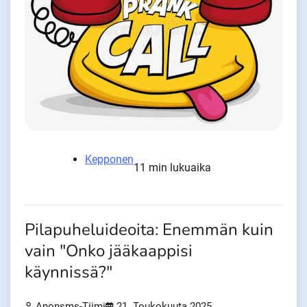
Kepponen
11 min lukuaika
Pilapuheluideoita: Enemmän kuin
vain "Onko jääkaappisi
käynnissä?"
Anonsms-Tiimi
21. Toukokuuta 2025