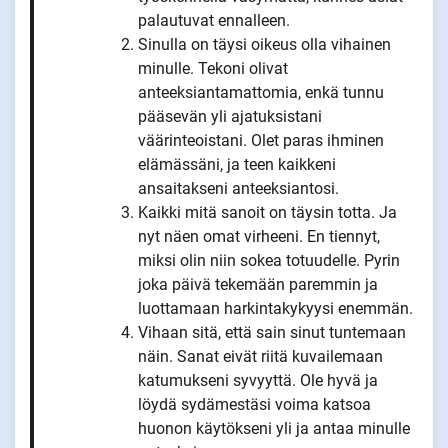
palautuvat ennalleen.
Sinulla on täysi oikeus olla vihainen
minulle. Tekoni olivat
anteeksiantamattomia, enkä tunnu
pääsevän yli ajatuksistani
väärinteoistani. Olet paras ihminen
elämässäni, ja teen kaikkeni
ansaitakseni anteeksiantosi.
Kaikki mitä sanoit on täysin totta. Ja
nyt näen omat virheeni. En tiennyt,
miksi olin niin sokea totuudelle. Pyrin
joka päivä tekemään paremmin ja
luottamaan harkintakykyysi enemmän.
Vihaan sitä, että sain sinut tuntemaan
näin. Sanat eivät riitä kuvailemaan
katumukseni syvyyttä. Ole hyvä ja
löydä sydämestäsi voima katsoa
huonon käytökseni yli ja antaa minulle