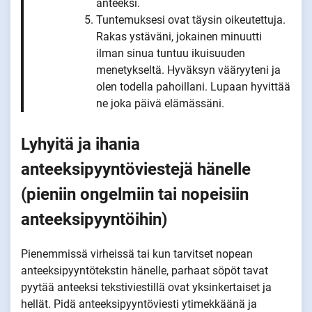
anteeksi.
Tuntemuksesi ovat täysin oikeutettuja.
Rakas ystäväni, jokainen minuutti
ilman sinua tuntuu ikuisuuden
menetykseltä. Hyväksyn vääryyteni ja
olen todella pahoillani. Lupaan hyvittää
ne joka päivä elämässäni.
Lyhyitä ja ihania
anteeksipyyntöviestejä hänelle
(pieniin ongelmiin tai nopeisiin
anteeksipyyntöihin)
Pienemmissä virheissä tai kun tarvitset nopean
anteeksipyyntötekstin hänelle, parhaat söpöt tavat
pyytää anteeksi tekstiviestillä ovat yksinkertaiset ja
hellät. Pidä anteeksipyyntöviesti ytimekkäänä ja