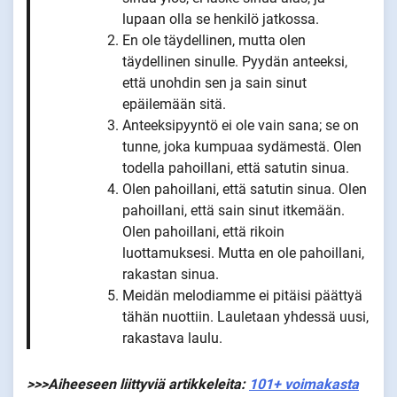
lupaan olla se henkilö jatkossa.
En ole täydellinen, mutta olen
täydellinen sinulle. Pyydän anteeksi,
että unohdin sen ja sain sinut
epäilemään sitä.
Anteeksipyyntö ei ole vain sana; se on
tunne, joka kumpuaa sydämestä. Olen
todella pahoillani, että satutin sinua.
Olen pahoillani, että satutin sinua. Olen
pahoillani, että sain sinut itkemään.
Olen pahoillani, että rikoin
luottamuksesi. Mutta en ole pahoillani,
rakastan sinua.
Meidän melodiamme ei pitäisi päättyä
tähän nuottiin. Lauletaan yhdessä uusi,
rakastava laulu.
>>>Aiheeseen liittyviä artikkeleita:
101+ voimakasta