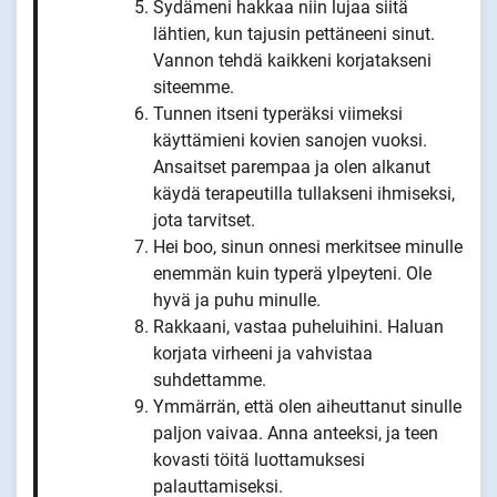
Sydämeni hakkaa niin lujaa siitä
lähtien, kun tajusin pettäneeni sinut.
Vannon tehdä kaikkeni korjatakseni
siteemme.
Tunnen itseni typeräksi viimeksi
käyttämieni kovien sanojen vuoksi.
Ansaitset parempaa ja olen alkanut
käydä terapeutilla tullakseni ihmiseksi,
jota tarvitset.
Hei boo, sinun onnesi merkitsee minulle
enemmän kuin typerä ylpeyteni. Ole
hyvä ja puhu minulle.
Rakkaani, vastaa puheluihini. Haluan
korjata virheeni ja vahvistaa
suhdettamme.
Ymmärrän, että olen aiheuttanut sinulle
paljon vaivaa. Anna anteeksi, ja teen
kovasti töitä luottamuksesi
palauttamiseksi.