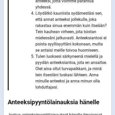
anteeksi, jotta voimme parantua
yhdessä.
Löydätkö kauniista sydämestäsi sen,
että annat anteeksi jollekulle, joka
rakastaa sinua enemmän kuin itseään?
Tein kauhean virheen, jota toistan
mielessäni jatkuvasti. Anteeksiantosi ei
poista syyllisyyttäni kokonaan, mutta
se antaisi meille toivoa huomiseen.
Tulen luoksesi särkyneenä mielellä ja
pyydän anteeksiantoa, jota en ansaitse.
Olet aina ollut turvapaikkani, ja minä
tein itsestäni tuskasi lähteen. Anna
minulle anteeksi ja anna minun olla
lohduttajasi.
Anteeksipyyntölainauksia hänelle
Joskus anteeksipyyntölainaukset hänelle ilmaisevat