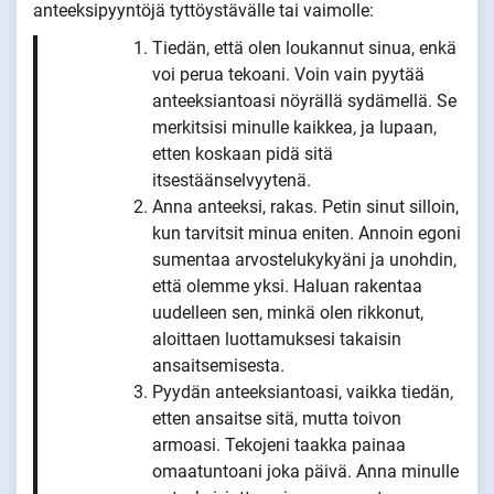
anteeksipyyntöjä tyttöystävälle tai vaimolle:
Tiedän, että olen loukannut sinua, enkä
voi perua tekoani. Voin vain pyytää
anteeksiantoasi nöyrällä sydämellä. Se
merkitsisi minulle kaikkea, ja lupaan,
etten koskaan pidä sitä
itsestäänselvyytenä.
Anna anteeksi, rakas. Petin sinut silloin,
kun tarvitsit minua eniten. Annoin egoni
sumentaa arvostelukykyäni ja unohdin,
että olemme yksi. Haluan rakentaa
uudelleen sen, minkä olen rikkonut,
aloittaen luottamuksesi takaisin
ansaitsemisesta.
Pyydän anteeksiantoasi, vaikka tiedän,
etten ansaitse sitä, mutta toivon
armoasi. Tekojeni taakka painaa
omaatuntoani joka päivä. Anna minulle