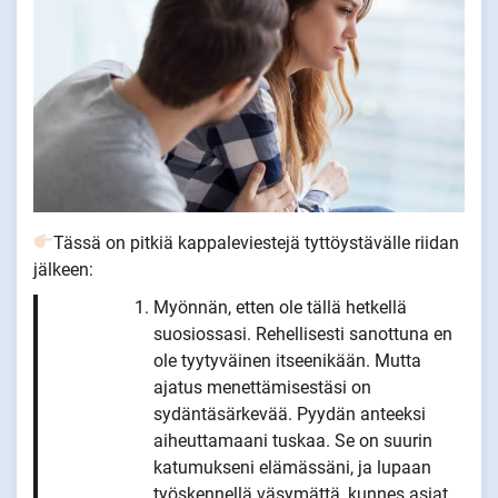
Tässä on pitkiä kappaleviestejä tyttöystävälle riidan
jälkeen:
Myönnän, etten ole tällä hetkellä
suosiossasi. Rehellisesti sanottuna en
ole tyytyväinen itseenikään. Mutta
ajatus menettämisestäsi on
sydäntäsärkevää. Pyydän anteeksi
aiheuttamaani tuskaa. Se on suurin
katumukseni elämässäni, ja lupaan
työskennellä väsymättä, kunnes asiat