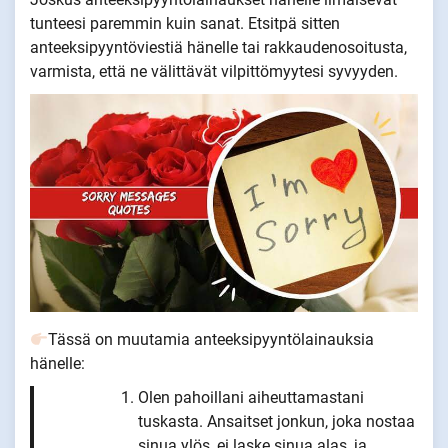
tunteesi paremmin kuin sanat. Etsitpä sitten
anteeksipyyntöviestiä hänelle tai rakkaudenosoitusta,
varmista, että ne välittävät vilpittömyytesi syvyyden.
Tässä on muutamia anteeksipyyntölainauksia
hänelle:
Olen pahoillani aiheuttamastani
tuskasta. Ansaitset jonkun, joka nostaa
sinua ylös, ei laske sinua alas, ja