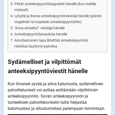
Pitkät anteeksipyyntökappaleet hänelle (kun todella
mokasit)
Lyhyitä ja ihania anteeksipyyntöviestejä hänelle (pieniin
ongelmiin tai nopeisiin anteeksipyyntöihin)
"Anna anteeksi" -viestejä hänelle
Anteeksipyyntölainauksia hänelle
Ainutlaatuinen tapa lähettää anteeksipyyntösi:
Harkitse SaySorry-palvelua
Sydämelliset ja vilpittömät
anteeksipyyntöviestit hänelle
Kun ilmaiset syvää ja aitoa katumusta, sydämellinen
pahoitteluviesti voi auttaa esittämään vilpittömän
anteeksipyynnön. Syvän anteeksipyynnön ja
tunteellisen pahoitteluviestin tulisi heijastaa
katumustasi ja sitoutumistasi parempaan toimintaan.