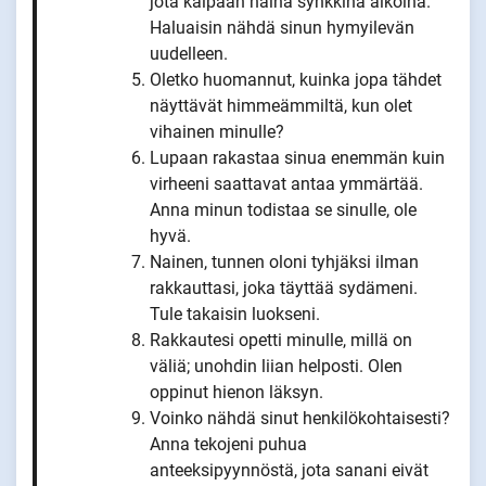
jota kaipaan näinä synkkinä aikoina.
Haluaisin nähdä sinun hymyilevän
uudelleen.
Oletko huomannut, kuinka jopa tähdet
näyttävät himmeämmiltä, kun olet
vihainen minulle?
Lupaan rakastaa sinua enemmän kuin
virheeni saattavat antaa ymmärtää.
Anna minun todistaa se sinulle, ole
hyvä.
Nainen, tunnen oloni tyhjäksi ilman
rakkauttasi, joka täyttää sydämeni.
Tule takaisin luokseni.
Rakkautesi opetti minulle, millä on
väliä; unohdin liian helposti. Olen
oppinut hienon läksyn.
Voinko nähdä sinut henkilökohtaisesti?
Anna tekojeni puhua
anteeksipyynnöstä, jota sanani eivät