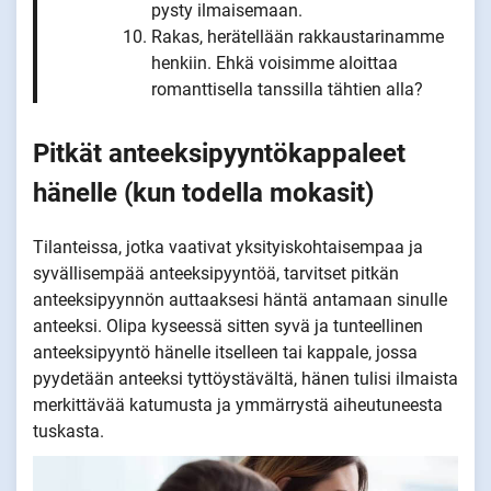
pysty ilmaisemaan.
Rakas, herätellään rakkaustarinamme
henkiin. Ehkä voisimme aloittaa
romanttisella tanssilla tähtien alla?
Pitkät anteeksipyyntökappaleet
hänelle (kun todella mokasit)
Tilanteissa, jotka vaativat yksityiskohtaisempaa ja
syvällisempää anteeksipyyntöä, tarvitset pitkän
anteeksipyynnön auttaaksesi häntä antamaan sinulle
anteeksi. Olipa kyseessä sitten syvä ja tunteellinen
anteeksipyyntö hänelle itselleen tai kappale, jossa
pyydetään anteeksi tyttöystävältä, hänen tulisi ilmaista
merkittävää katumusta ja ymmärrystä aiheutuneesta
tuskasta.