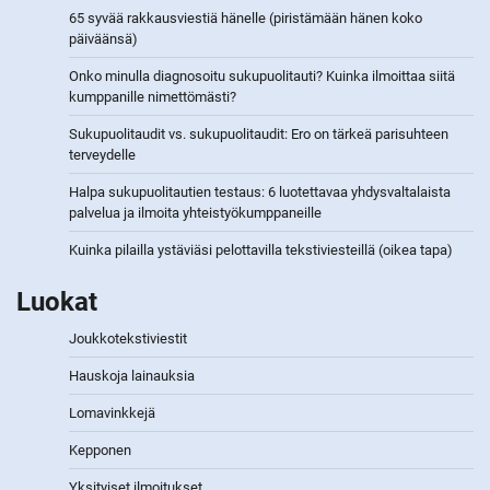
65 syvää rakkausviestiä hänelle (piristämään hänen koko
päiväänsä)
Onko minulla diagnosoitu sukupuolitauti? Kuinka ilmoittaa siitä
kumppanille nimettömästi?
Sukupuolitaudit vs. sukupuolitaudit: Ero on tärkeä parisuhteen
terveydelle
Halpa sukupuolitautien testaus: 6 luotettavaa yhdysvaltalaista
palvelua ja ilmoita yhteistyökumppaneille
Kuinka pilailla ystäviäsi pelottavilla tekstiviesteillä (oikea tapa)
Luokat
Joukkotekstiviestit
Hauskoja lainauksia
Lomavinkkejä
Kepponen
Yksityiset ilmoitukset