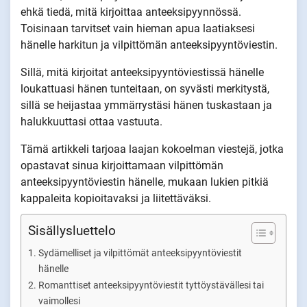
ehkä tiedä, mitä kirjoittaa anteeksipyynnössä.
Toisinaan tarvitset vain hieman apua laatiaksesi
hänelle harkitun ja vilpittömän anteeksipyyntöviestin.
Sillä, mitä kirjoitat anteeksipyyntöviestissä hänelle
loukattuasi hänen tunteitaan, on syvästi merkitystä,
sillä se heijastaa ymmärrystäsi hänen tuskastaan ja
halukkuuttasi ottaa vastuuta.
Tämä artikkeli tarjoaa laajan kokoelman viestejä, jotka
opastavat sinua kirjoittamaan vilpittömän
anteeksipyyntöviestin hänelle, mukaan lukien pitkiä
kappaleita kopioitavaksi ja liitettäväksi.
Sisällysluettelo
Sydämelliset ja vilpittömät anteeksipyyntöviestit
hänelle
Romanttiset anteeksipyyntöviestit tyttöystävällesi tai
vaimollesi