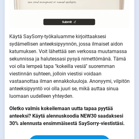
Käytä SaySorry-työkaluamme kirjoittaaksesi
sydämellisen anteeksipyynnön, jossa ilmaiset aidon
katumuksen. Voit lähettää sen verkossa muutamassa
sekunnissa ja halutessasi pysyä nimettömänä. Tämä
voi olla lempeä tapa "kokeilla vesiä" suoremman
viestinnän suhteen, jolloin viestisi voidaan
vastaanottaa ilman ennakkoluuloja. Anonyymi, vilpitön
anteeksipyyntö voi olla juuri se, mikä auttaa sinua
luomaan uudelleen yhteyden.
Oletko valmis kokeilemaan uutta tapaa pyytää
anteeksi? Käytä alennuskoodia NEW30 saadaksesi
30% alennusta ensimmäisestä SaySorry-viestistäsi.