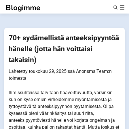
Siirry
Blogimme
sisältöön
Ominaisuudet
Tietoa Meistä
Anonyymit
70+ sydämellistä anteeksipyyntöä
Ilmoita kumppaneille
hänelle (jotta hän voittaisi
takaisin)
Lähetetty
toukokuu 29, 2025
:ssä
Anonsms Team
:n
toimesta
Ihmissuhteissa tarvitaan haavoittuvuutta, varsinkin
kun on kyse omien virheidemme myöntämisestä ja
tyttöystävältä anteeksipyynnön pyytämisestä. Olipa
kyseessä pieni väärinkäsitys tai suuri riita,
anteeksipyyntöviesti hänelle voi korjata ongelman ja
osoittaa, kuinka paljon rakastat häntä. Mutta joskus et