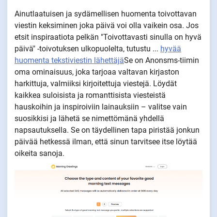
Ainutlaatuisen ja sydämellisen huomenta toivottavan
viestin keksiminen joka päivä voi olla vaikein osa. Jos
etsit inspiraatiota pelkän "Toivottavasti sinulla on hyvä
päivä" -toivotuksen ulkopuolelta, tutustu ...
hyvää
huomenta tekstiviestin lähettäjä
Se on Anonsms-tiimin
oma ominaisuus, joka tarjoaa valtavan kirjaston
harkittuja, valmiiksi kirjoitettuja viestejä. Löydät
kaikkea suloisista ja romanttisista viesteistä
hauskoihin ja inspiroiviin lainauksiin – valitse vain
suosikkisi ja lähetä se nimettömänä yhdellä
napsautuksella. Se on täydellinen tapa piristää jonkun
päivää hetkessä ilman, että sinun tarvitsee itse löytää
oikeita sanoja.