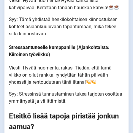
Viesti: Hyvää huomenta! Hyvää kansallista
kahvipäivää! Keitetään tänään hauskaa kahvia!
Syy: Tämä yhdistää henkilökohtaisen kiinnostuksen
kohteet asiaankuuluvaan tapahtumaan, mikä tekee
siitä kiinnostavan.
Stressaantuneelle kumppanille (Ajankohtaista:
Kiireinen työviikko)
Viesti: Hyvää huomenta, rakas! Tiedän, että tämä
viikko on ollut rankka; ryhdytään tähän päivään
yhdessä ja rentoudutaan tänä iltana!
Syy: Stressinsä tunnustaminen tukea tarjoten osoittaa
ymmärrystä ja välittämistä.
Etsitkö lisää tapoja piristää jonkun
aamua?