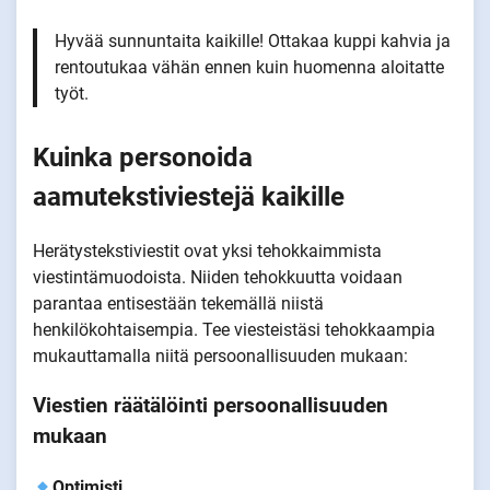
Hyvää sunnuntaita kaikille! Ottakaa kuppi kahvia ja
rentoutukaa vähän ennen kuin huomenna aloitatte
työt.
Kuinka personoida
aamutekstiviestejä kaikille
Herätystekstiviestit ovat yksi tehokkaimmista
viestintämuodoista. Niiden tehokkuutta voidaan
parantaa entisestään tekemällä niistä
henkilökohtaisempia. Tee viesteistäsi tehokkaampia
mukauttamalla niitä persoonallisuuden mukaan:
Viestien räätälöinti persoonallisuuden
mukaan
Optimisti