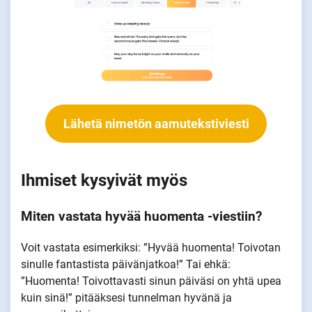
Lähetä nimetön aamutekstiviesti
Ihmiset kysyivät myös
Miten vastata hyvää huomenta -viestiin?
Voit vastata esimerkiksi: ”Hyvää huomenta! Toivotan
sinulle fantastista päivänjatkoa!” Tai ehkä:
”Huomenta! Toivottavasti sinun päiväsi on yhtä upea
kuin sinä!” pitääksesi tunnelman hyvänä ja