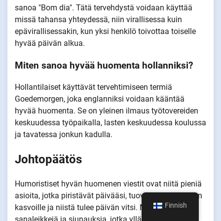
sanoa "Bom dia". Tätä tervehdystä voidaan käyttää
missä tahansa yhteydessä, niin virallisessa kuin
epävirallisessakin, kun yksi henkilö toivottaa toiselle
hyvää päivän alkua.
Miten sanoa hyvää huomenta hollanniksi?
Hollantilaiset käyttävät tervehtimiseen termiä
Goedemorgen, joka englanniksi voidaan kääntää
hyvää huomenta. Se on yleinen ilmaus työtovereiden
keskuudessa työpaikalla, lasten keskuudessa koulussa
ja tavatessa jonkun kadulla.
Johtopäätös
Humoristiset hyvän huomenen viestit ovat niitä pieniä
asioita, jotka piristävät päivääsi, tuovat hymyn jonkun
Finnish
kasvoille ja niistä tulee päivän vitsi. Ne ovat vitsejä,
sanaleikkejä ja siunauksia, jotka ylläpitävät