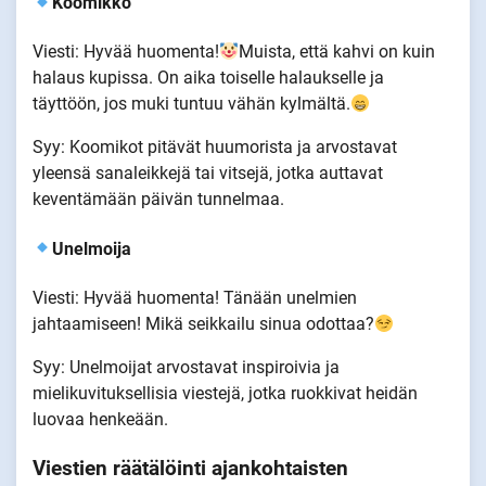
Koomikko
Viesti: Hyvää huomenta!
Muista, että kahvi on kuin
halaus kupissa. On aika toiselle halaukselle ja
täyttöön, jos muki tuntuu vähän kylmältä.
Syy: Koomikot pitävät huumorista ja arvostavat
yleensä sanaleikkejä tai vitsejä, jotka auttavat
keventämään päivän tunnelmaa.
Unelmoija
Viesti: Hyvää huomenta! Tänään unelmien
jahtaamiseen! Mikä seikkailu sinua odottaa?
Syy: Unelmoijat arvostavat inspiroivia ja
mielikuvituksellisia viestejä, jotka ruokkivat heidän
luovaa henkeään.
Viestien räätälöinti ajankohtaisten