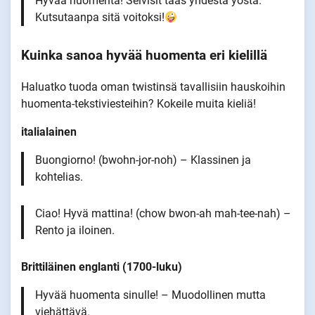
Hyvää huomenta! Selvisit taas yhdestä yöstä.
Kutsutaanpa sitä voitoksi!
Kuinka sanoa hyvää huomenta eri kielillä
Haluatko tuoda oman twistinsä tavallisiin hauskoihin
huomenta-tekstiviesteihin? Kokeile muita kieliä!
italialainen
Buongiorno! (bwohn-jor-noh) – Klassinen ja
kohtelias.
Ciao! Hyvä mattina! (chow bwon-ah mah-tee-nah) –
Rento ja iloinen.
Brittiläinen englanti (1700-luku)
Hyvää huomenta sinulle! – Muodollinen mutta
viehättävä.