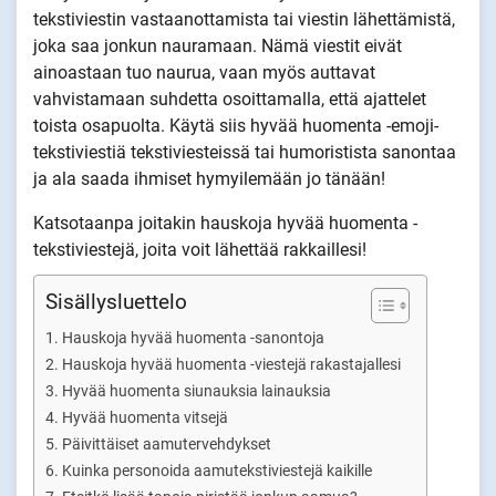
tekstiviestin vastaanottamista tai viestin lähettämistä,
joka saa jonkun nauramaan. Nämä viestit eivät
ainoastaan tuo naurua, vaan myös auttavat
vahvistamaan suhdetta osoittamalla, että ajattelet
toista osapuolta. Käytä siis hyvää huomenta -emoji-
tekstiviestiä tekstiviesteissä tai humoristista sanontaa
ja ala saada ihmiset hymyilemään jo tänään!
Katsotaanpa joitakin hauskoja hyvää huomenta -
tekstiviestejä, joita voit lähettää rakkaillesi!
Sisällysluettelo
Hauskoja hyvää huomenta -sanontoja
Hauskoja hyvää huomenta -viestejä rakastajallesi
Hyvää huomenta siunauksia lainauksia
Hyvää huomenta vitsejä
Päivittäiset aamutervehdykset
Kuinka personoida aamutekstiviestejä kaikille