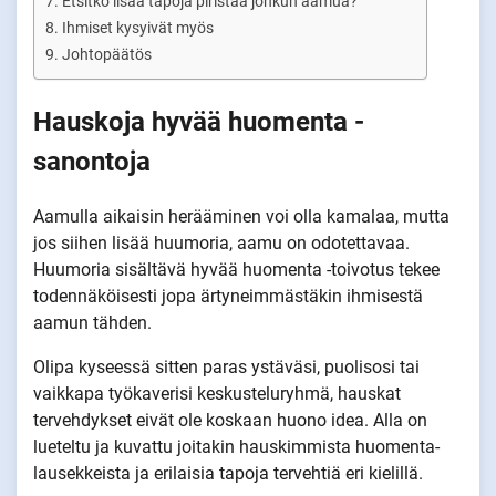
Etsitkö lisää tapoja piristää jonkun aamua?
Ihmiset kysyivät myös
Johtopäätös
Hauskoja hyvää huomenta -
sanontoja
Aamulla aikaisin herääminen voi olla kamalaa, mutta
jos siihen lisää huumoria, aamu on odotettavaa.
Huumoria sisältävä hyvää huomenta -toivotus tekee
todennäköisesti jopa ärtyneimmästäkin ihmisestä
aamun tähden.
Olipa kyseessä sitten paras ystäväsi, puolisosi tai
vaikkapa työkaverisi keskusteluryhmä, hauskat
tervehdykset eivät ole koskaan huono idea. Alla on
lueteltu ja kuvattu joitakin hauskimmista huomenta-
lausekkeista ja erilaisia tapoja tervehtiä eri kielillä.