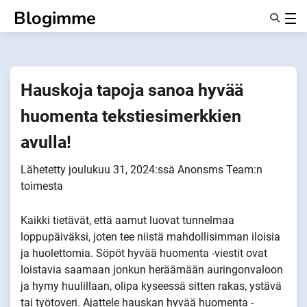
Siirry
Blogimme
sisältöön
Ominaisuudet
Tietoa Meistä
Anonyymit
Hauskoja tapoja sanoa hyvää
Ilmoita kumppaneille
huomenta tekstiesimerkkien
avulla!
Lähetetty
joulukuu 31, 2024
:ssä
Anonsms Team
:n
toimesta
Kaikki tietävät, että aamut luovat tunnelmaa
loppupäiväksi, joten tee niistä mahdollisimman iloisia
ja huolettomia. Söpöt hyvää huomenta -viestit ovat
loistavia saamaan jonkun heräämään auringonvaloon
ja hymy huulillaan, olipa kyseessä sitten rakas, ystävä
tai työtoveri. Ajattele hauskan hyvää huomenta -