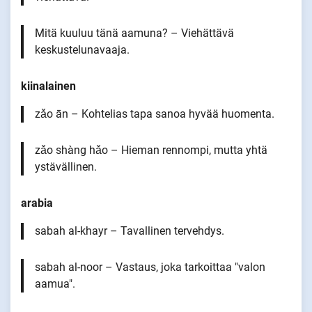
Mitä kuuluu tänä aamuna? – Viehättävä
keskustelunavaaja.
kiinalainen
zǎo ān – Kohtelias tapa sanoa hyvää huomenta.
zǎo shàng hǎo – Hieman rennompi, mutta yhtä
ystävällinen.
arabia
sabah al-khayr – Tavallinen tervehdys.
sabah al-noor – Vastaus, joka tarkoittaa "valon
aamua".