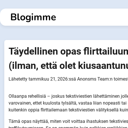
Siirry
sisältöön
Blogimme
Täydellinen opas flirttailuun
(ilman, että olet kiusaantun
Lähetetty
tammikuu 21, 2026
:ssä
Anonsms Team
:n toimes
Ollaanpa rehellisiä – joskus tekstiviestien lähettäminen jolle
varovainen, ettet kuulosta tylsältä, vastaa liian nopeasti tai
kuitenkin oppia flirttailemaan tekstiviestien välityksellä ku
Tämä opas näyttää, miten voit voittaa ihastuksen tekstivie