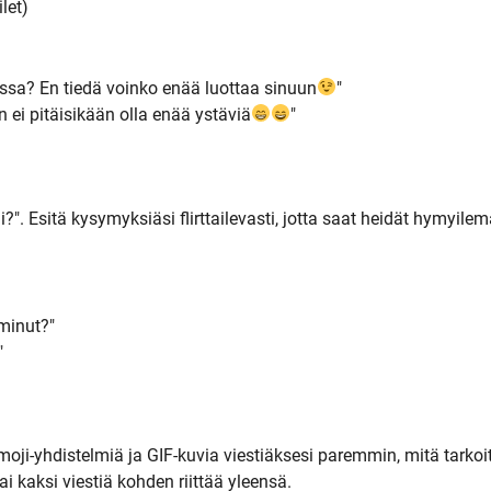
let)
assa? En tiedä voinko enää luottaa sinuun
"
n ei pitäisikään olla enää ystäviä
"
". Esitä kysymyksiäsi flirttailevasti, jotta saat heidät hymyile
minut?"
"
 emoji-yhdistelmiä ja GIF-kuvia viestiäksesi paremmin, mitä tarkoit
tai kaksi viestiä kohden riittää yleensä.