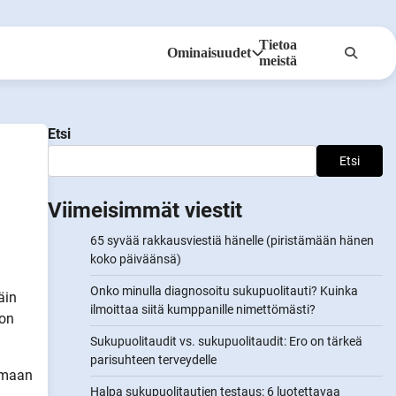
Tietoa
Ominaisuudet
meistä
Anonyymit
Ilmoita kumppaneille
Etsi
Etsi
Viimeisimmät viestit
65 syvää rakkausviestiä hänelle (piristämään hänen
koko päiväänsä)
Onko minulla diagnosoitu sukupuolitauti? Kuinka
äin
ilmoittaa siitä kumppanille nimettömästi?
 on
Sukupuolitaudit vs. sukupuolitaudit: Ero on tärkeä
parisuhteen terveydelle
armaan
Halpa sukupuolitautien testaus: 6 luotettavaa