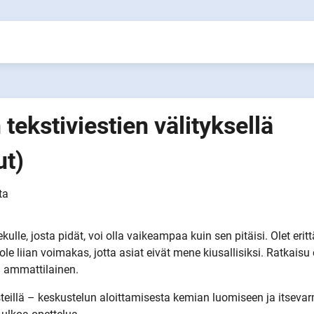
 tekstiviestien välityksellä
ut)
ta
kulle, josta pidät, voi olla vaikeampaa kuin sen pitäisi. Olet eritt
 ole liian voimakas, jotta asiat eivät mene kiusallisiksi. Ratkaisu
in ammattilainen.
steillä – keskustelun aloittamisesta kemian luomiseen ja itsev