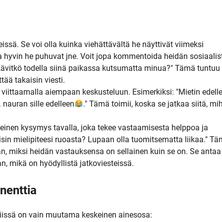
issä. Se voi olla kuinka viehättävältä he näyttivät viimeksi
a hyvin he puhuvat jne. Voit jopa kommentoida heidän sosiaalis
. Kävitkö todella siinä paikassa kutsumatta minua?" Tämä tuntuu
tää takaisin viesti.
aa viittaamalla aiempaan keskusteluun. Esimerkiksi: "Mietin edell
. nauran sille edelleen
." Tämä toimii, koska se jatkaa siitä, mi
einen kysymys tavalla, joka tekee vastaamisesta helppoa ja
aisin mielipiteesi ruoasta? Lupaan olla tuomitsematta liikaa." T
, miksi heidän vastauksensa on sellainen kuin se on. Se antaa
n, mikä on hyödyllistä jatkoviesteissä.
onenttia
a. Niissä on vain muutama keskeinen ainesosa: