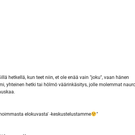
Sillä hetkellä, kun teet niin, et ole enää vain "joku", vaan hänen
imi, yhteinen hetki tai hölmö väärinkäsitys, jolle molemmat nauro
hauskaa.
onoimmasta elokuvasta' -keskustelustamme
"