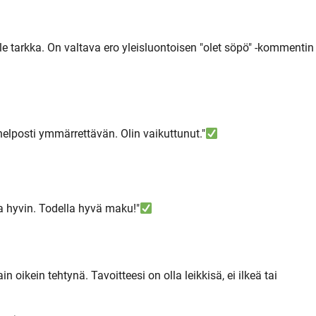
e tarkka. On valtava ero yleisluontoisen "olet söpö" -kommentin 
in helposti ymmärrettävän. Olin vaikuttunut."
lla hyvin. Todella hyvä maku!"
 oikein tehtynä. Tavoitteesi on olla leikkisä, ei ilkeä tai