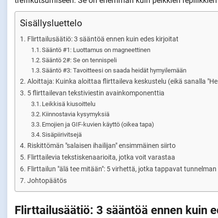
treffikutsumiseen. Se on enemmän kuin pelkkien repliikkien
Sisällysluettelo
Flirttailusäätiö: 3 sääntöä ennen kuin edes kirjoitat
Sääntö #1: Luottamus on magneettinen
Sääntö 2#: Se on tennispeli
Sääntö #3: Tavoitteesi on saada heidät hymyilemään
Aloittaja: Kuinka aloittaa flirttaileva keskustelu (eikä sanalla "Hei
5 flirttailevan tekstiviestin avainkomponenttia
Leikkisä kiusoittelu
Kiinnostavia kysymyksiä
Emojien ja GIF-kuvien käyttö (oikea tapa)
Sisäpiirivitsejä
Riskittömän "salaisen ihailijan" ensimmäinen siirto
Flirttailevia tekstiskenaarioita, jotka voit varastaa
Flirttailun "älä tee mitään": 5 virhettä, jotka tappavat tunnelman
Johtopäätös
Flirttailusäätiö: 3 sääntöä ennen kuin e