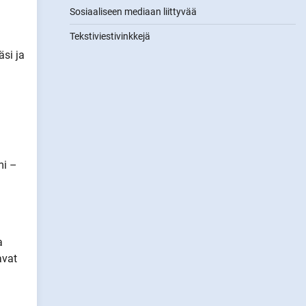
Sosiaaliseen mediaan liittyvää
Tekstiviestivinkkejä
äsi ja
mi –
a
avat