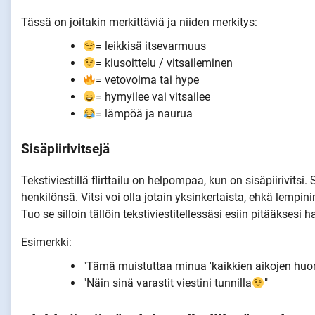
Tässä on joitakin merkittäviä ja niiden merkitys:
= leikkisä itsevarmuus
= kiusoittelu / vitsaileminen
= vetovoima tai hype
= hymyilee vai vitsailee
= lämpöä ja naurua
Sisäpiirivitsejä
Tekstiviestillä flirttailu on helpompaa, kun on sisäpiirivitsi. 
henkilönsä. Vitsi voi olla jotain yksinkertaista, ehkä lempin
Tuo se silloin tällöin tekstiviestitellessäsi esiin pitääksesi 
Esimerkki:
"Tämä muistuttaa minua 'kaikkien aikojen hu
"Näin sinä varastit viestini tunnilla
"