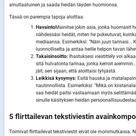
ainutlaatuinen ja saada heidän täyden huomionsa.
Tässä on parempia tapoja aloittaa:
Havainto
Mainitse jokin asia, jonka huomasit he
nähdessäsi heidät, miten he pukeutuvat, kuink
mediaansa. Esimerkiksi: "Näin juuri tarinasi..
luonnolliselta ja antaa heille helpon tavan lähet
Takaisinsoitto:
Ihastuksesi viestittely voi alk
sitä hulvatonta tarinaa, jonka kerroit aiemmin..
jäit, sen sijaan, että aloittaisi tyhjästä.
Leikkisä kysymys:
Esitä hauska ja matalapain
nautinnollista. Esimerkiksi: "Mikä on kiistanal
saa heidät paitsi vastaamaan myös selittämään
sinulle käsityksen heidän persoonallisuudestaa
5 flirttailevan tekstiviestin avainkomp
Toimivat flirttailevat tekstiviestit eivät ole monimutkaisi