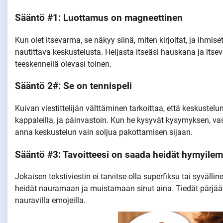
Sääntö #1: Luottamus on magneettinen
Kun olet itsevarma, se näkyy siinä, miten kirjoitat, ja ihmis
nautittava keskustelusta. Heijasta itseäsi hauskana ja itseva
teeskennellä olevasi toinen.
Sääntö 2#: Se on tennispeli
Kuivan viestittelijän välttäminen tarkoittaa, että keskustel
kappaleilla, ja päinvastoin. Kun he kysyvät kysymyksen, vas
anna keskustelun vain soljua pakottamisen sijaan.
Sääntö #3: Tavoitteesi on saada heidät hymyile
Jokaisen tekstiviestin ei tarvitse olla superfiksu tai syvälli
heidät nauramaan ja muistamaan sinut aina. Tiedät pärjäävä
nauravilla emojeilla.