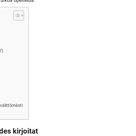
 ulkoa opettelua.
")
 välittömästi
des kirjoitat