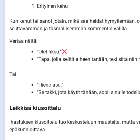
Erityinen kehu
Kun kehut tai sanot jotain, mikä saa heidät hymyilemään, ol
selittävämmän ja täsmällisemmän kommentin välillä.
Vertaa näitä:
"Olet fiksu."
"Tapa, jolla selitit aiheen tänään, teki siitä ni
Tai
"Hieno asu."
"Se takki, jota käytit tänään, sopii sinulle tode
Leikkisä kiusoittelu
Ihastuksen kiusoittelu tuo keskusteluun mausteita, mutta vain
epäkunnioittava.