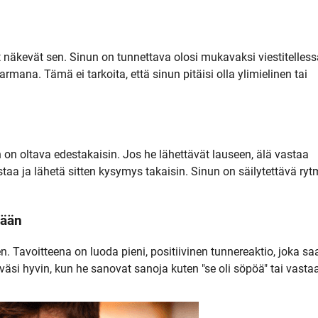
et näkevät sen. Sinun on tunnettava olosi mukavaksi viestitelless
rmana. Tämä ei tarkoita, että sinun pitäisi olla ylimielinen tai
un on oltava edestakaisin. Jos he lähettävät lauseen, älä vastaa
taa ja lähetä sitten kysymys takaisin. Sinun on säilytettävä ryt
mään
nen. Tavoitteena on luoda pieni, positiivinen tunnereaktio, joka sa
si hyvin, kun he sanovat sanoja kuten "se oli söpöä" tai vasta