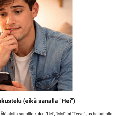
eskustelu (eikä sanalla "Hei")
lä aloita sanoilla kuten "Hei", "Moi" tai "Terve", jos haluat olla