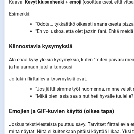
Kaava:
Kevyt kiusanhenki + emoji
(osoittaaksesi, että vitsai
Esimerkki:
"Odota... tykkäätkö oikeasti ananaksesta pizz
"En voi uskoa, että olet jazzin fani. Ehkä meidä
Kiinnostavia kysymyksiä
Älä enää kysy yleisiä kysymyksiä, kuten "miten päiväsi meni?
ja haluamaan jutella kanssasi.
Joitakin flirttailevia kysymyksiä ovat:
"Jos jättäisimme työt huomenna, minne veisit 
"Mikä pieni asia saa sinut heti hyvälle tuulelle?
Emojien ja GIF-kuvien käyttö (oikea tapa)
Joskus tekstiviesteistä puuttuu sävy. Tarvitset flirttailevia
miltä näytät. Niitä ei kuitenkaan pitäisi käyttää liikaa. Yksi 