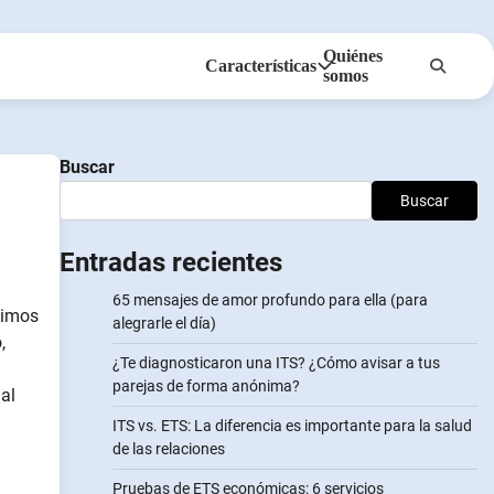
Quiénes
Características
somos
Anonsms
Notificar a los socios
Buscar
Buscar
Entradas recientes
65 mensajes de amor profundo para ella (para
nimos
alegrarle el día)
,
¿Te diagnosticaron una ITS? ¿Cómo avisar a tus
parejas de forma anónima?
al
ITS vs. ETS: La diferencia es importante para la salud
de las relaciones
Pruebas de ETS económicas: 6 servicios