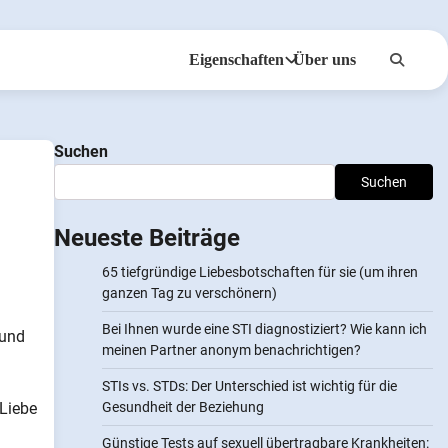
Eigenschaften
Über uns
Anonsms
Benachrichtigen Sie
Suchen
Partner
Suchen
Neueste Beiträge
65 tiefgründige Liebesbotschaften für sie (um ihren
ganzen Tag zu verschönern)
Bei Ihnen wurde eine STI diagnostiziert? Wie kann ich
 und
meinen Partner anonym benachrichtigen?
STIs vs. STDs: Der Unterschied ist wichtig für die
 Liebe
Gesundheit der Beziehung
Günstige Tests auf sexuell übertragbare Krankheiten: