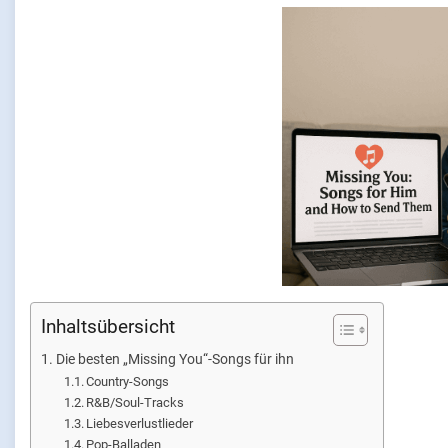
Inhaltsübersicht
Die besten „Missing You“-Songs für ihn
Country-Songs
R&B/Soul-Tracks
Liebesverlustlieder
Pop-Balladen