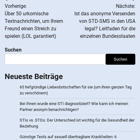
Beitrags-
Vorherige:
Nächste:
Navigation
Über 50 urkomische
Ist das anonyme Versenden
Textnachrichten, um Ihrem
von STD-SMS in den USA
Freund einen Streich zu
legal? Leitfaden für die
spielen (LOL garantiert)
einzelnen Bundesstaaten
Suchen
Suchen
Neueste Beiträge
65 tiefgründige Liebesbotschaften für sie (um ihren ganzen Tag
zu verschönern)
Bei Ihnen wurde eine STI diagnostiziert? Wie kann ich meinen
Partner anonym benachrichtigen?
STIs vs. STDs: Der Unterschied ist wichtig für die Gesundheit der
Beziehung
Günstige Tests auf sexuell übertragbare Krankheiten: 6