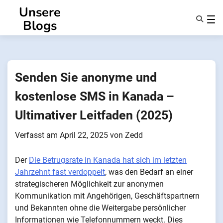
Zum
Unsere
Inhalt
Blogs
springen
Eigenschaften
Über Uns
Anonsms
Senden Sie anonyme und
Benachrichtigen Sie Partner
kostenlose SMS in Kanada –
Ultimativer Leitfaden (2025)
Verfasst am
April 22, 2025
von
Zedd
Der
Die Betrugsrate in Kanada hat sich im letzten
Jahrzehnt fast verdoppelt
, was den Bedarf an einer
strategischeren Möglichkeit zur anonymen
Kommunikation mit Angehörigen, Geschäftspartnern
und Bekannten ohne die Weitergabe persönlicher
Informationen wie Telefonnummern weckt. Dies