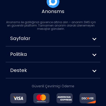
Anonsms
Anonsms ile gizliliğinizi güvence altına alın – anonim SMS için
en güvenilir platform. Tamamen anonim olarak izlenemeyen
mesajlar gönderin.
Sayfalar
Anonim SMS Nasıl Gönderilir?
Anonsms vs. Anonymoustext
Politika
Mesajlaşırken Numaranızı Nasıl
Kullanım Koşulları
Gizleyebilirsiniz?
Gizlilik Politikası
Destek
Çerez Politikası
Hakkımızda
Sorumluluk reddi
Bize Ulaşın
Geri Ödeme Politikası
Güvenli Çevrimiçi Ödeme
Hesap
Blog