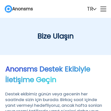
TR
Anonsms
English
Español
Bize Ulaşın
Deutsch
Português
Italiano
English (Philippines)
Português (Brasil)
Русский
Anonsms Destek Ekibiyle
İletişime Geçin
Français
Nederlands
Türkçe
Polski
Destek ekibimiz günün veya gecenin her
saatinde sizin için burada. Birkaç saat içinde
Svenska
Norsk
yanıt vermeyi hedefliyoruz, ancak hafta sonları
veya resmi tatillerde yanıt süreleri daha uzun