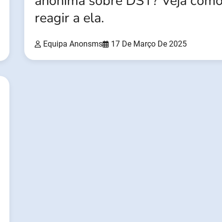
anônima sobre DST? Veja com
reagir a ela.
Equipa Anonsms
17 De Março De 2025