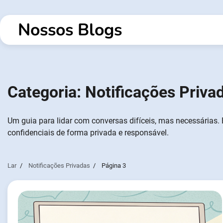
Saltar
para
Nossos Blogs
o
conteúdo
Categoria:
Notificações Priva
Um guia para lidar com conversas difíceis, mas necessárias. 
confidenciais de forma privada e responsável.
Lar
Notificações Privadas
Página 3