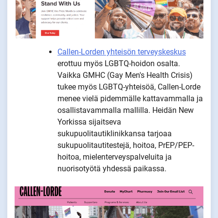
Callen-Lorden yhteisön terveyskeskus
erottuu myös LGBTQ-hoidon osalta.
Vaikka GMHC (Gay Men's Health Crisis)
tukee myös LGBTQ-yhteisöä, Callen-Lorde
menee vielä pidemmälle kattavammalla ja
osallistavammalla mallilla. Heidän New
Yorkissa sijaitseva
sukupuolitautiklinikkansa tarjoaa
sukupuolitautitestejä, hoitoa, PrEP/PEP-
hoitoa, mielenterveyspalveluita ja
nuorisotyötä yhdessä paikassa.