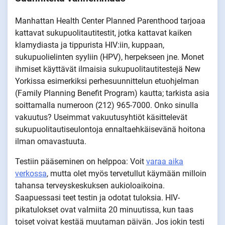
Manhattan Health Center Planned Parenthood tarjoaa
kattavat sukupuolitautitestit, jotka kattavat kaiken
klamydiasta ja tippurista HIV:iin, kuppaan,
sukupuolielinten syyliin (HPV), herpekseen jne. Monet
ihmiset käyttävät ilmaisia sukupuolitautitestejä New
Yorkissa esimerkiksi perhesuunnittelun etuohjelman
(Family Planning Benefit Program) kautta; tarkista asia
soittamalla numeroon (212) 965-7000. Onko sinulla
vakuutus? Useimmat vakuutusyhtiöt käsittelevät
sukupuolitautiseulontoja ennaltaehkäisevänä hoitona
ilman omavastuuta.
Testiin pääseminen on helppoa: Voit
varaa aika
verkossa
, mutta olet myös tervetullut käymään milloin
tahansa terveyskeskuksen aukioloaikoina.
Saapuessasi teet testin ja odotat tuloksia. HIV-
pikatulokset ovat valmiita 20 minuutissa, kun taas
toiset voivat kestää muutaman päivän. Jos jokin testi