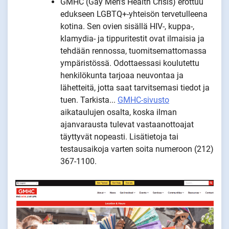
GMHC (Gay Men's Health Crisis) erottuu
edukseen LGBTQ+-yhteisön tervetulleena
kotina. Sen ovien sisällä HIV-, kuppa-,
klamydia- ja tippuritestit ovat ilmaisia ja
tehdään rennossa, tuomitsemattomassa
ympäristössä. Odottaessasi koulutettu
henkilökunta tarjoaa neuvontaa ja
lähetteitä, jotta saat tarvitsemasi tiedot ja
tuen. Tarkista...
GMHC-sivusto
aikataulujen osalta, koska ilman
ajanvarausta tulevat vastaanottoajat
täyttyvät nopeasti. Lisätietoja tai
testausaikoja varten soita numeroon (212)
367-1100.