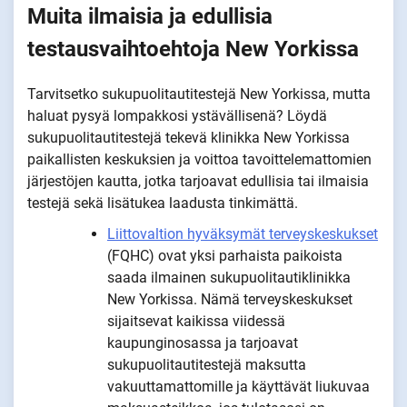
Muita ilmaisia ja edullisia
testausvaihtoehtoja New Yorkissa
Tarvitsetko sukupuolitautitestejä New Yorkissa, mutta
haluat pysyä lompakkosi ystävällisenä? Löydä
sukupuolitautitestejä tekevä klinikka New Yorkissa
paikallisten keskuksien ja voittoa tavoittelemattomien
järjestöjen kautta, jotka tarjoavat edullisia tai ilmaisia
testejä sekä lisätukea laadusta tinkimättä.
Liittovaltion hyväksymät terveyskeskukset
(FQHC) ovat yksi parhaista paikoista
saada ilmainen sukupuolitautiklinikka
New Yorkissa. Nämä terveyskeskukset
sijaitsevat kaikissa viidessä
kaupunginosassa ja tarjoavat
sukupuolitautitestejä maksutta
vakuuttamattomille ja käyttävät liukuvaa