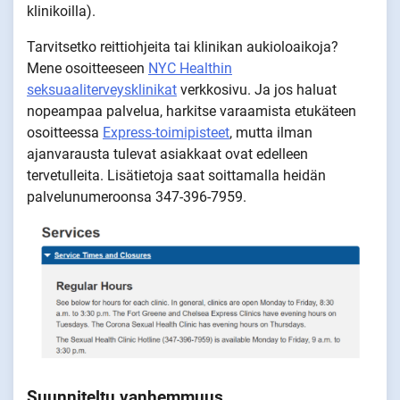
klinikoilla).
Tarvitsetko reittiohjeita tai klinikan aukioloaikoja?
Mene osoitteeseen
NYC Healthin
seksuaaliterveysklinikat
verkkosivu. Ja jos haluat
nopeampaa palvelua, harkitse varaamista etukäteen
osoitteessa
Express-toimipisteet
, mutta ilman
ajanvarausta tulevat asiakkaat ovat edelleen
tervetulleita. Lisätietoja saat soittamalla heidän
palvelunumeroonsa 347-396-7959.
Suunniteltu vanhemmuus