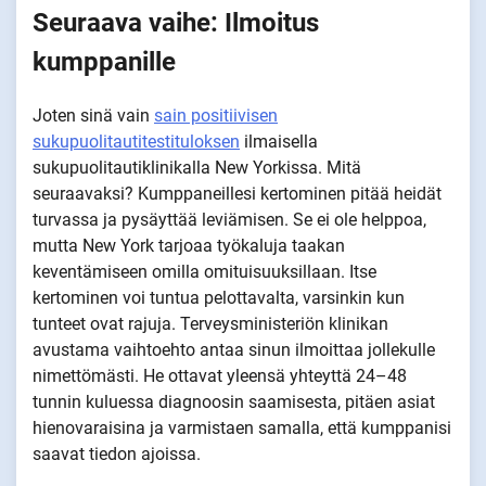
Seuraava vaihe: Ilmoitus
kumppanille
Joten sinä vain
sain positiivisen
sukupuolitautitestituloksen
ilmaisella
sukupuolitautiklinikalla New Yorkissa. Mitä
seuraavaksi? Kumppaneillesi kertominen pitää heidät
turvassa ja pysäyttää leviämisen. Se ei ole helppoa,
mutta New York tarjoaa työkaluja taakan
keventämiseen omilla omituisuuksillaan. Itse
kertominen voi tuntua pelottavalta, varsinkin kun
tunteet ovat rajuja. Terveysministeriön klinikan
avustama vaihtoehto antaa sinun ilmoittaa jollekulle
nimettömästi. He ottavat yleensä yhteyttä 24–48
tunnin kuluessa diagnoosin saamisesta, pitäen asiat
hienovaraisina ja varmistaen samalla, että kumppanisi
saavat tiedon ajoissa.