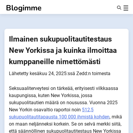
Siirry
Blogimme
sisältöön
Ominaisuudet
Tietoa Meistä
Anonyymit
Ilmainen sukupuolitautitestaus
Ilmoita kumppaneille
New Yorkissa ja kuinka ilmoittaa
kumppaneille nimettömästi
Lähetetty
kesäkuu 24, 2025
:ssä
Zedd
:n toimesta
Seksuaaliterveytesi on tärkeää, erityisesti vilkkaassa
kaupungissa, kuten New Yorkissa, jossa
sukupuolitautien määrä on nousussa. Vuonna 2025
New Yorkin osavaltio raportoi noin
512,5
sukupuolitautitapausta 100 000 ihmistä kohden
, mikä
on maan neljänneksi korkein. Se on selvä merkki siitä,
että säännöllinen sukupuolitautitestaus New Yorkissa