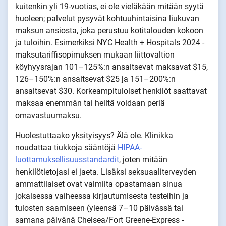
kuitenkin yli 19-vuotias, ei ole vieläkään mitään syytä
huoleen; palvelut pysyvät kohtuuhintaisina liukuvan
maksun ansiosta, joka perustuu kotitalouden kokoon
ja tuloihin. Esimerkiksi NYC Health + Hospitals 2024 -
maksutariffisopimuksen mukaan liittovaltion
köyhyysrajan 101–125%:n ansaitsevat maksavat $15,
126–150%:n ansaitsevat $25 ja 151–200%:n
ansaitsevat $30. Korkeampituloiset henkilöt saattavat
maksaa enemmän tai heiltä voidaan periä
omavastuumaksu.
Huolestuttaako yksityisyys? Älä ole. Klinikka
noudattaa tiukkoja sääntöjä
HIPAA-
luottamuksellisuusstandardit
, joten mitään
henkilötietojasi ei jaeta. Lisäksi seksuaaliterveyden
ammattilaiset ovat valmiita opastamaan sinua
jokaisessa vaiheessa kirjautumisesta testeihin ja
tulosten saamiseen (yleensä 7–10 päivässä tai
samana päivänä Chelsea/Fort Greene-Express -