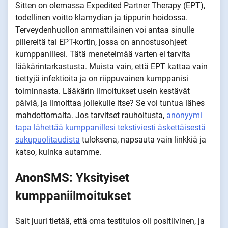
Sitten on olemassa Expedited Partner Therapy (EPT),
todellinen voitto klamydian ja tippurin hoidossa.
Terveydenhuollon ammattilainen voi antaa sinulle
pillereitä tai EPT-kortin, jossa on annostusohjeet
kumppanillesi. Tätä menetelmää varten ei tarvita
lääkärintarkastusta. Muista vain, että EPT kattaa vain
tiettyjä infektioita ja on riippuvainen kumppanisi
toiminnasta. Lääkärin ilmoitukset usein kestävät
päiviä, ja ilmoittaa jollekulle itse? Se voi tuntua lähes
mahdottomalta. Jos tarvitset rauhoitusta,
anonyymi
tapa lähettää kumppanillesi tekstiviesti äskettäisestä
sukupuolitaudista
tuloksena, napsauta vain linkkiä ja
katso, kuinka autamme.
AnonSMS: Yksityiset
kumppaniilmoitukset
Sait juuri tietää, että oma testitulos oli positiivinen, ja