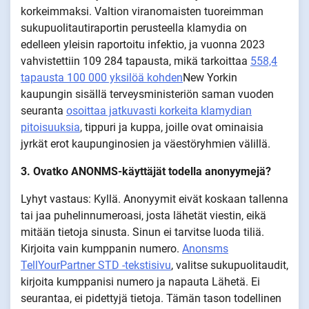
korkeimmaksi. Valtion viranomaisten tuoreimman
sukupuolitautiraportin perusteella klamydia on
edelleen yleisin raportoitu infektio, ja vuonna 2023
vahvistettiin 109 284 tapausta, mikä tarkoittaa
558,4
tapausta 100 000 yksilöä kohden
New Yorkin
kaupungin sisällä terveysministeriön saman vuoden
seuranta
osoittaa jatkuvasti korkeita klamydian
pitoisuuksia
, tippuri ja kuppa, joille ovat ominaisia
jyrkät erot kaupunginosien ja väestöryhmien välillä.
3. Ovatko ANONMS-käyttäjät todella anonyymejä?
Lyhyt vastaus: Kyllä. Anonyymit eivät koskaan tallenna
tai jaa puhelinnumeroasi, josta lähetät viestin, eikä
mitään tietoja sinusta. Sinun ei tarvitse luoda tiliä.
Kirjoita vain kumppanin numero.
Anonsms
TellYourPartner STD -tekstisivu
, valitse sukupuolitaudit,
kirjoita kumppanisi numero ja napauta Lähetä. Ei
seurantaa, ei pidettyjä tietoja. Tämän tason todellinen