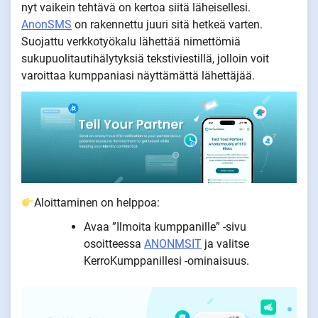
nyt vaikein tehtävä on kertoa siitä läheisellesi.
AnonSMS
on rakennettu juuri sitä hetkeä varten.
Suojattu verkkotyökalu lähettää nimettömiä
sukupuolitautihälytyksiä tekstiviestillä, jolloin voit
varoittaa kumppaniasi näyttämättä lähettäjää.
Aloittaminen on helppoa:
Avaa ”Ilmoita kumppanille” -sivu
osoitteessa
ANONMSIT
ja valitse
KerroKumppanillesi -ominaisuus.