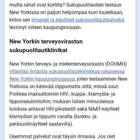
mutta rahat ovat kortilla? Sukupuolitautien testaus
New Yorkissa on paljon helpompaa kuin luuletkaan,
kiitos sen
ilmaiset ja edulliset sukupuolitautipalvelut
levinnyt viiteen kaupunginosaan.
New Yorkin terveysviraston
sukupuolitautiklinikat
New Yorkin terveys- ja mielenterveysosasto (DOHMH)
ylläpitää ilmaista sukupuolitautiklinikkaa jokaisessa
New Yorkin kaupunginosassa
, joten testaaminen New
Yorkissa on kätevää riippumatta siitä, missä asut.
Poikkea maksuttomiin HIV-, kuppa-, klamydia- ja
tippuriseulontoihin, mukaan lukien minuuteissa
tuloksia antavat HIV-pikatestit sekä NAAT-näytteet
klamydian ja tippurin varalta (kurkku- ja
peräsuolinäytteet saatavilla).
Useimmat palvelut ovat täysin ilmaisia. Jos olet