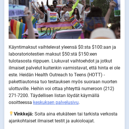
Käyntimaksut vaihtelevat yleensä $0:sta $100:aan ja
laboratoriotestien maksut $50:stä $150:een
tulotasosta riippuen. Liukuvat vaihtoehdot ja jotkut
ilmaiset palvelut kuitenkin varmistavat, että hinta ei ole
este. Heidän Health Outreach to Teens (HOTT) -
pakettiautonsa tuo testauksen myös suoraan nuorten
ulottuville. Heihin voi ottaa yhteyttä numeroon (212)
271-7200. Täydellisen listan löydät käymällä
osoitteessa
keskuksen palvelusivu
.
Vinkkejä:
Soita aina etukäteen tai tarkista verkosta
ajankohtaiset ilmaiset testit ja aukioloajat.