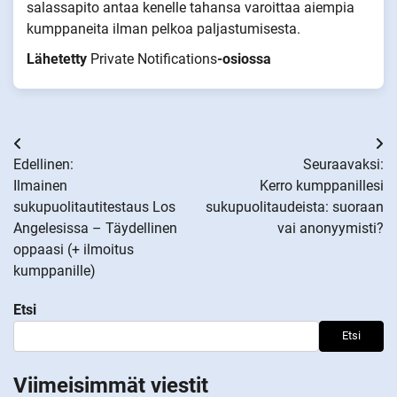
salassapito antaa kenelle tahansa varoittaa aiempia
kumppaneita ilman pelkoa paljastumisesta.
Lähetetty
Private Notifications
-osiossa
Artikkelien
Edellinen:
Seuraavaksi:
selaus
Ilmainen
Kerro kumppanillesi
sukupuolitautitestaus Los
sukupuolitaudeista: suoraan
Angelesissa – Täydellinen
vai anonyymisti?
oppaasi (+ ilmoitus
kumppanille)
Etsi
Etsi
Viimeisimmät viestit