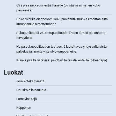
65 syvää rakkausviestiä hänelle (piristämään hänen koko
päiväänsä)
Onko minulla diagnosoitu sukupuolitauti? Kuinka ilmoittaa siitä
kumppanille nimettömästi?
Sukupuolitaudit vs. sukupuolitaudit: Ero on tärkeä parisuhteen
terveydelle
Halpa sukupuolitautien testaus: 6 luotettavaa yhdysvaltalaista
palvelua ja ilmoita yhteistyökumppaneille
Kuinka pilailla ystäviäsi pelottavilla tekstiviesteillä (oikea tapa)
Luokat
Joukkotekstiviestit
Hauskoja lainauksia
Lomavinkkejä
Kepponen