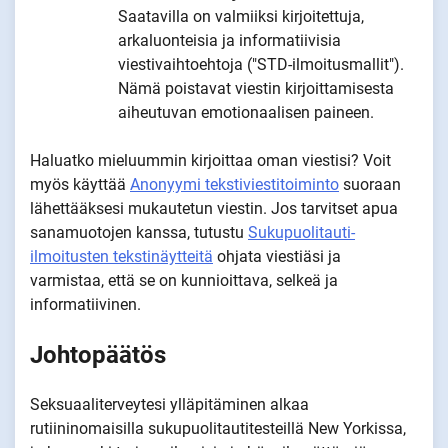
Saatavilla on valmiiksi kirjoitettuja,
arkaluonteisia ja informatiivisia
viestivaihtoehtoja ("STD-ilmoitusmallit").
Nämä poistavat viestin kirjoittamisesta
aiheutuvan emotionaalisen paineen.
Haluatko mieluummin kirjoittaa oman viestisi? Voit
myös käyttää
Anonyymi tekstiviestitoiminto
suoraan
lähettääksesi mukautetun viestin. Jos tarvitset apua
sanamuotojen kanssa, tutustu
Sukupuolitauti-
ilmoitusten tekstinäytteitä
ohjata viestiäsi ja
varmistaa, että se on kunnioittava, selkeä ja
informatiivinen.
Johtopäätös
Seksuaaliterveytesi ylläpitäminen alkaa
rutiininomaisilla sukupuolitautitesteillä New Yorkissa,