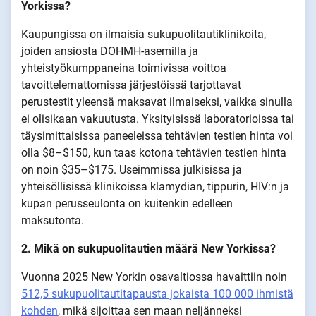
Yorkissa?
Kaupungissa on ilmaisia sukupuolitautiklinikoita,
joiden ansiosta DOHMH-asemilla ja
yhteistyökumppaneina toimivissa voittoa
tavoittelemattomissa järjestöissä tarjottavat
perustestit yleensä maksavat ilmaiseksi, vaikka sinulla
ei olisikaan vakuutusta. Yksityisissä laboratorioissa tai
täysimittaisissa paneeleissa tehtävien testien hinta voi
olla $8–$150, kun taas kotona tehtävien testien hinta
on noin $35–$175. Useimmissa julkisissa ja
yhteisöllisissä klinikoissa klamydian, tippurin, HIV:n ja
kupan perusseulonta on kuitenkin edelleen
maksutonta.
2. Mikä on sukupuolitautien määrä New Yorkissa?
Vuonna 2025 New Yorkin osavaltiossa havaittiin noin
512,5 sukupuolitautitapausta jokaista 100 000 ihmistä
kohden
, mikä sijoittaa sen maan neljänneksi