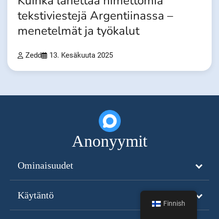
Kuinka lähettää nimettömiä
tekstiviestejä Argentiinassa –
menetelmät ja työkalut
Zedd
13. Kesäkuuta 2025
Anonyymit
Ominaisuudet
Käytäntö
Finnish