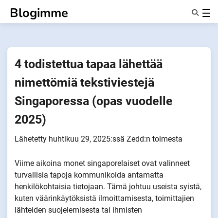
Siirry
Blogimme
sisältöön
Ominaisuudet
Tietoa Meistä
Anonyymit
4 todistettua tapaa lähettää
Ilmoita kumppaneille
nimettömiä tekstiviestejä
Singaporessa (opas vuodelle
2025)
Lähetetty
huhtikuu 29, 2025
:ssä
Zedd
:n toimesta
Viime aikoina monet singaporelaiset ovat valinneet
turvallisia tapoja kommunikoida antamatta
henkilökohtaisia tietojaan. Tämä johtuu useista syistä,
kuten väärinkäytöksistä ilmoittamisesta, toimittajien
lähteiden suojelemisesta tai ihmisten