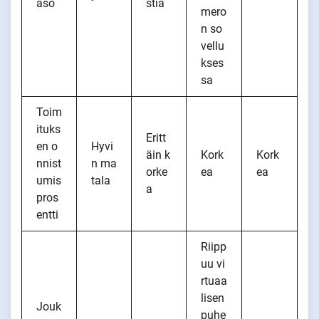
aso
stiä
mero
n so
vellu
kses
sa
Toim
ituks
Eritt
en o
Hyvi
äin k
Kork
Kork
nnist
n ma
orke
ea
ea
umis
tala
a
pros
entti
Riipp
uu vi
rtuaa
lisen
Jouk
puhe