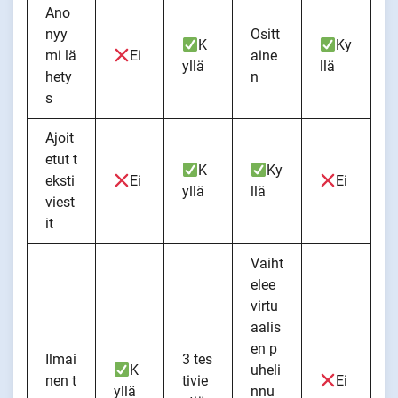
Ano
nyy
Ositt
K
Ky
mi lä
Ei
aine
yllä
llä
hety
n
s
Ajoit
etut t
K
Ky
eksti
Ei
Ei
yllä
llä
viest
it
Vaiht
elee
virtu
aalis
en p
Ilmai
3 tes
K
uheli
nen t
tivie
Ei
yllä
nnu