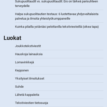
Sukupuolitaudit vs. sukupuolitaudit: Ero on tärkeä parisuhteen
terveydelle
Halpa sukupuolitautien testaus: 6 luotettavaa yhdysvaltalaista
palvelua ja ilmoita yhteistyökumppaneille
Kuinka pilailla ystäviäsi pelottavilla tekstiviesteillä (oikea tapa)
Luokat
Joukkotekstiviestit
Hauskoja lainauksia
Lomavinkkejä
Kepponen
Yksityiset ilmoitukset
Suhde
Lähetä kappaleita
Tekstiviestien tietosuoja