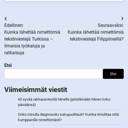
Artikkelien
Edellinen:
Seuraavaksi:
selaus
Kuinka lähettää nimettömiä
Kuinka lähettää nimettömiä
tekstiviestejä Turkissa –
tekstiviestejä Filippiineillä?
ilmaisia työkaluja ja
ratkaisuja
Etsi
Etsi
Viimeisimmät viestit
65 syvää rakkausviestiä hänelle (piristämään hänen koko
päiväänsä)
Onko minulla diagnosoitu sukupuolitauti? Kuinka ilmoittaa siitä
kumppanille nimettömästi?