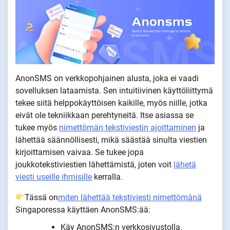
AnonSMS on verkkopohjainen alusta, joka ei vaadi
sovelluksen lataamista. Sen intuitiivinen käyttöliittymä
tekee siitä helppokäyttöisen kaikille, myös niille, jotka
eivät ole tekniikkaan perehtyneitä. Itse asiassa se
tukee myös
nimettömän tekstiviestin ajoittaminen
ja
lähettää säännöllisesti, mikä säästää sinulta viestien
kirjoittamisen vaivaa. Se tukee jopa
joukkotekstiviestien lähettämistä, joten voit
lähetä
viesti useille ihmisille
kerralla.
Tässä on
miten lähettää tekstiviesti nimettömänä
Singaporessa käyttäen AnonSMS:ää:
Käy AnonSMS:n verkkosivustolla.