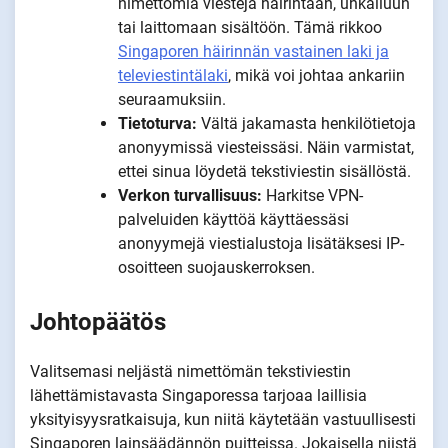
nimettömiä viestejä häirintään, uhkailuun
tai laittomaan sisältöön. Tämä rikkoo
Singaporen häirinnän vastainen laki ja
televiestintälaki
, mikä voi johtaa ankariin
seuraamuksiin.
Tietoturva:
Vältä jakamasta henkilötietoja
anonyymissä viesteissäsi. Näin varmistat,
ettei sinua löydetä tekstiviestin sisällöstä.
Verkon turvallisuus:
Harkitse VPN-
palveluiden käyttöä käyttäessäsi
anonyymejä viestialustoja lisätäksesi IP-
osoitteen suojauskerroksen.
Johtopäätös
Valitsemasi neljästä nimettömän tekstiviestin
lähettämistavasta Singaporessa tarjoaa laillisia
yksityisyysratkaisuja, kun niitä käytetään vastuullisesti
Singaporen lainsäädännön puitteissa. Jokaisella niistä