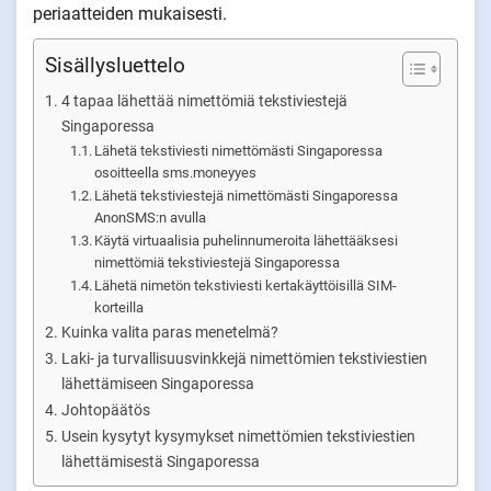
periaatteiden mukaisesti.
Sisällysluettelo
4 tapaa lähettää nimettömiä tekstiviestejä
Singaporessa
Lähetä tekstiviesti nimettömästi Singaporessa
osoitteella sms.moneyyes
Lähetä tekstiviestejä nimettömästi Singaporessa
AnonSMS:n avulla
Käytä virtuaalisia puhelinnumeroita lähettääksesi
nimettömiä tekstiviestejä Singaporessa
Lähetä nimetön tekstiviesti kertakäyttöisillä SIM-
korteilla
Kuinka valita paras menetelmä?
Laki- ja turvallisuusvinkkejä nimettömien tekstiviestien
lähettämiseen Singaporessa
Johtopäätös
Usein kysytyt kysymykset nimettömien tekstiviestien
lähettämisestä Singaporessa