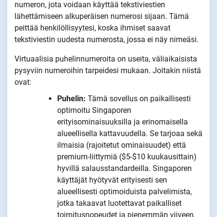
numeron, jota voidaan käyttää tekstiviestien
lähettämiseen alkuperäisen numerosi sijaan. Tämä
peittää henkilöllisyytesi, koska ihmiset saavat
tekstiviestin uudesta numerosta, jossa ei näy nimeäsi.
Virtuaalisia puhelinnumeroita on useita, väliaikaisista
pysyviin numeroihin tarpeidesi mukaan. Joitakin niistä
ovat:
Puhelin:
Tämä sovellus on paikallisesti
optimoitu Singaporen
erityisominaisuuksilla ja erinomaisella
alueellisella kattavuudella. Se tarjoaa sekä
ilmaisia (rajoitetut ominaisuudet) että
premium-liittymiä ($5-$10 kuukausittain)
hyvillä salausstandardeilla. Singaporen
käyttäjät hyötyvät erityisesti sen
alueellisesti optimoiduista palvelimista,
jotka takaavat luotettavat paikalliset
toimitusnopeudet ja pienemmän viiveen.