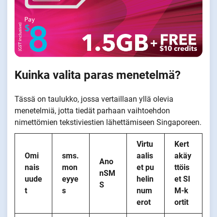
Kuinka valita paras menetelmä?
Tässä on taulukko, jossa vertaillaan yllä olevia
menetelmiä, jotta tiedät parhaan vaihtoehdon
nimettömien tekstiviestien lähettämiseen Singaporeen.
Virtu
Kert
Omi
sms.
aalis
akäy
Ano
nais
mon
et pu
ttöis
nSM
uude
eyye
helin
et SI
S
t
s
num
M-k
erot
ortit