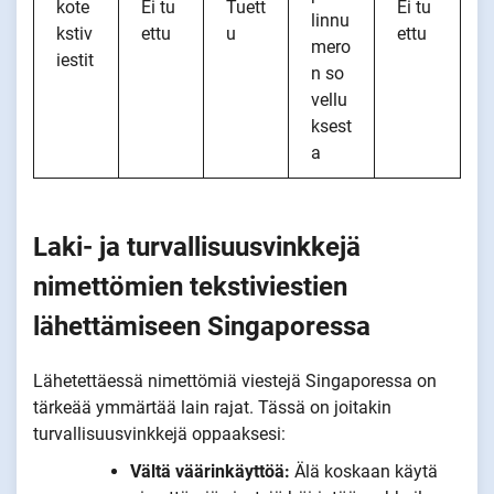
kote
Ei tu
Tuett
Ei tu
linnu
kstiv
ettu
u
ettu
mero
iestit
n so
vellu
ksest
a
Laki- ja turvallisuusvinkkejä
nimettömien tekstiviestien
lähettämiseen Singaporessa
Lähetettäessä nimettömiä viestejä Singaporessa on
tärkeää ymmärtää lain rajat. Tässä on joitakin
turvallisuusvinkkejä oppaaksesi:
Vältä väärinkäyttöä:
Älä koskaan käytä