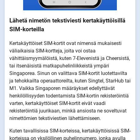
Lähetä nimetön tekstiviesti kertakäyttöisillä
SIM-korteilla
Kertakäyttöiset SIM-kortit ovat nimensä mukaisesti
väliaikaisia SIM-kortteja, joita voi ostaa
vähittäismyymälöistä, kuten 7-Elevenistä ja Cheersistä,
tai itsenäisistä matkapuhelinliikkeistä ympäri
Singaporea. Sinun on valittava SIM-kortit luotettavilta
ja tehokkailta operaattoreilta, kuten Singtel, StarHub tai
M1. Vaikka Singaporen määräykset edellyttävät
henkilöllisyyden todentamista SIM-kortin rekisteröintiä
varten, kertakäyttöiset SIM-kortit eivät vaadi
rekisteröintiä juurikaan, minkä ansiosta ne soveltuvat
nimettömien tekstiviestien lähettämiseen.
Kuten tavallisissa SIM-korteissa, kertakäyttöisissä SIM-
korteissa on yksilöllinen puhelinnumero, jonka avulla