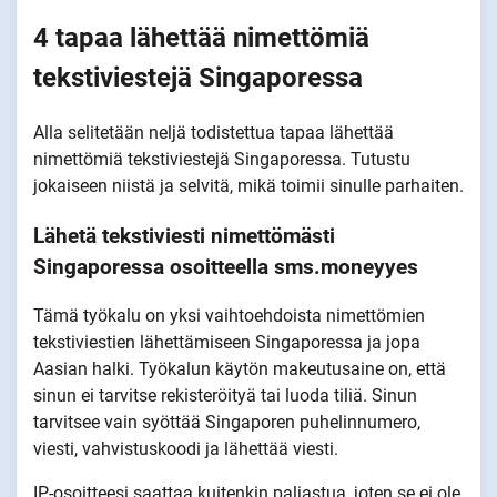
4 tapaa lähettää nimettömiä
tekstiviestejä Singaporessa
Alla selitetään neljä todistettua tapaa lähettää
nimettömiä tekstiviestejä Singaporessa. Tutustu
jokaiseen niistä ja selvitä, mikä toimii sinulle parhaiten.
Lähetä tekstiviesti nimettömästi
Singaporessa osoitteella sms.moneyyes
Tämä työkalu on yksi vaihtoehdoista nimettömien
tekstiviestien lähettämiseen Singaporessa ja jopa
Aasian halki. Työkalun käytön makeutusaine on, että
sinun ei tarvitse rekisteröityä tai luoda tiliä. Sinun
tarvitsee vain syöttää Singaporen puhelinnumero,
viesti, vahvistuskoodi ja lähettää viesti.
IP-osoitteesi saattaa kuitenkin paljastua, joten se ei ole