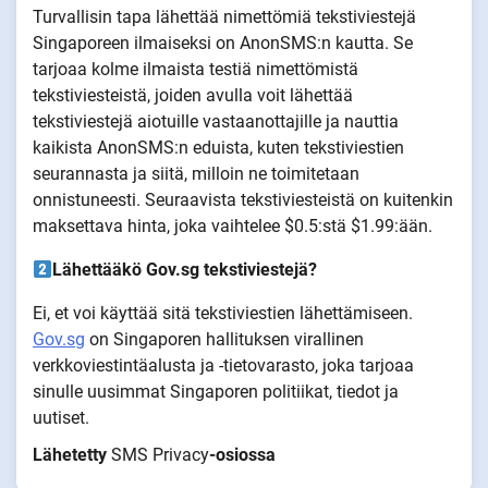
Turvallisin tapa lähettää nimettömiä tekstiviestejä
Singaporeen ilmaiseksi on AnonSMS:n kautta. Se
tarjoaa kolme ilmaista testiä nimettömistä
tekstiviesteistä, joiden avulla voit lähettää
tekstiviestejä aiotuille vastaanottajille ja nauttia
kaikista AnonSMS:n eduista, kuten tekstiviestien
seurannasta ja siitä, milloin ne toimitetaan
onnistuneesti. Seuraavista tekstiviesteistä on kuitenkin
maksettava hinta, joka vaihtelee $0.5:stä $1.99:ään.
Lähettääkö Gov.sg tekstiviestejä?
Ei, et voi käyttää sitä tekstiviestien lähettämiseen.
Gov.sg
on Singaporen hallituksen virallinen
verkkoviestintäalusta ja -tietovarasto, joka tarjoaa
sinulle uusimmat Singaporen politiikat, tiedot ja
uutiset.
Lähetetty
SMS Privacy
-osiossa