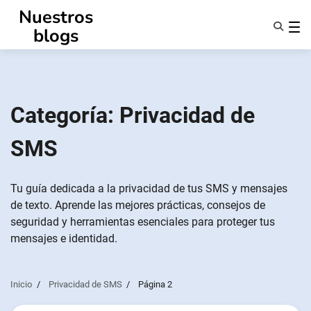
Ir
Nuestros
al
blogs
contenido
Características
Quiénes Somos
Anonsms
Categoría:
Privacidad de
Notificar a los socios
SMS
Tu guía dedicada a la privacidad de tus SMS y mensajes
de texto. Aprende las mejores prácticas, consejos de
seguridad y herramientas esenciales para proteger tus
mensajes e identidad.
Inicio
Privacidad de SMS
Página 2