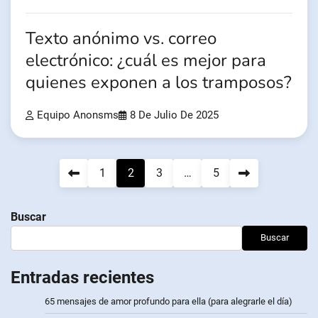
Texto anónimo vs. correo
electrónico: ¿cuál es mejor para
quienes exponen a los tramposos?
Equipo Anonsms
8 De Julio De 2025
Navegación
1
2
3
…
5
de
Buscar
entradas
Buscar
Entradas recientes
65 mensajes de amor profundo para ella (para alegrarle el día)