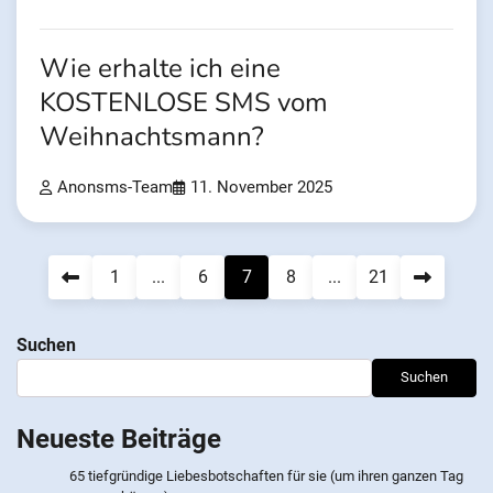
Wie erhalte ich eine
KOSTENLOSE SMS vom
Weihnachtsmann?
Anonsms-Team
11. November 2025
Beitragsnavigation
1
...
6
7
8
...
21
Suchen
Suchen
Neueste Beiträge
65 tiefgründige Liebesbotschaften für sie (um ihren ganzen Tag