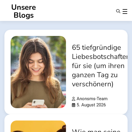
Zum
Unsere
Inhalt
Blogs
springen
Eigenschaften
Über Uns
Anonsms
65 tiefgründige
Benachrichtigen Sie Partner
Liebesbotschaften
für sie (um ihren
ganzen Tag zu
verschönern)
Anonsms-Team
5. August 2026