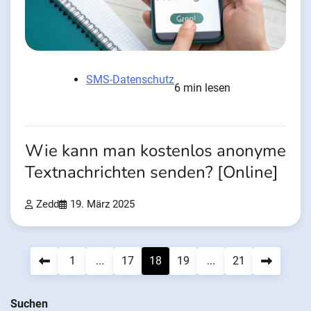
SMS-Datenschutz
6 min lesen
Wie kann man kostenlos anonyme
Textnachrichten senden? [Online]
Zedd
19. März 2025
Beitragsnavigation
1
...
17
18
19
...
21
Suchen