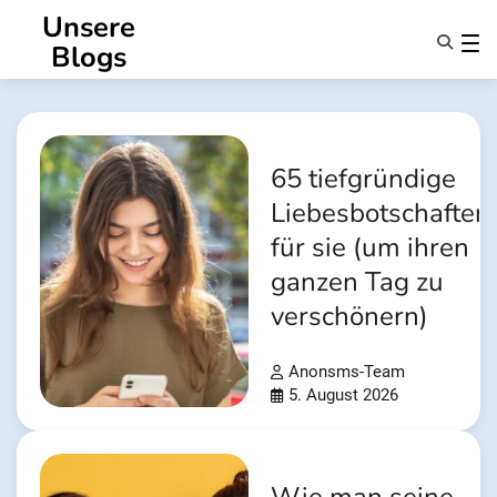
Zum
Unsere
Inhalt
Blogs
springen
Eigenschaften
Über Uns
Anonsms
65 tiefgründige
Benachrichtigen Sie Partner
Liebesbotschaften
für sie (um ihren
ganzen Tag zu
verschönern)
Anonsms-Team
5. August 2026