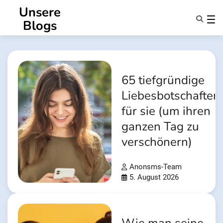
Zum
Unsere
Inhalt
Blogs
springen
Eigenschaften
Über Uns
Anonsms
65 tiefgründige
Benachrichtigen Sie Partner
Liebesbotschaften
für sie (um ihren
ganzen Tag zu
verschönern)
Anonsms-Team
5. August 2026