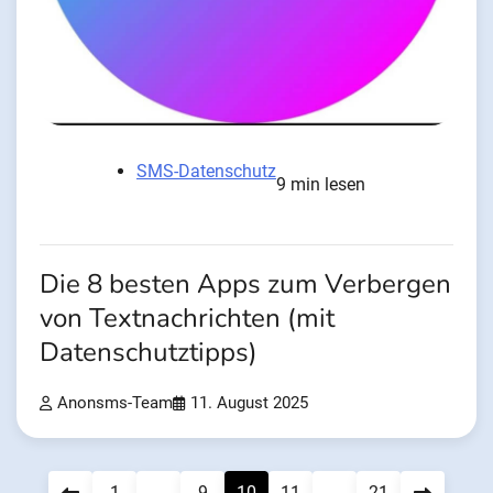
SMS-Datenschutz
9 min lesen
Die 8 besten Apps zum Verbergen
von Textnachrichten (mit
Datenschutztipps)
Anonsms-Team
11. August 2025
Beitragsnavigation
1
...
9
10
11
...
21