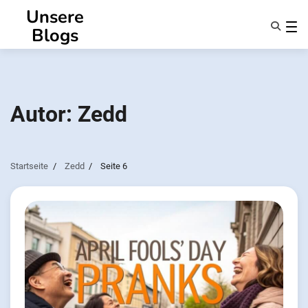
Zum
Unsere
Inhalt
Blogs
springen
Eigenschaften
Über Uns
Anonsms
Autor:
Zedd
Benachrichtigen Sie Partner
Startseite
Zedd
Seite 6