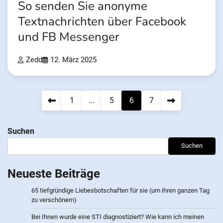
So senden Sie anonyme
Textnachrichten über Facebook
und FB Messenger
Zedd
12. März 2025
Beitragsnavigation
1
...
5
6
7
Suchen
Suchen
Neueste Beiträge
65 tiefgründige Liebesbotschaften für sie (um ihren ganzen Tag
zu verschönern)
Bei Ihnen wurde eine STI diagnostiziert? Wie kann ich meinen