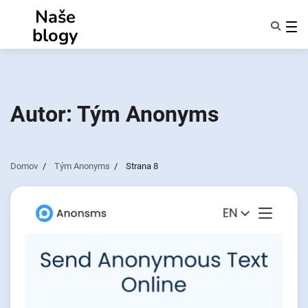
Přejít
Naše
k
blogy
obsahu
Funkce
O Nás
Anonymy
Autor:
Tým Anonyms
NotifyPartners
Domov
Tým Anonyms
Strana 8