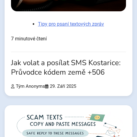
Tipy pro psaní textových zpráv
7 minutové čtení
Jak volat a posílat SMS Kostarice:
Průvodce kódem země +506
Tým Anonyms
29. Září 2025