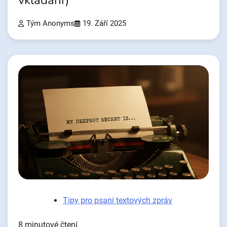
vkládání)
Tým Anonyms
19. Září 2025
Tipy pro psaní textových zpráv
8 minutové čtení