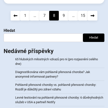
Navigace
1
…
7
8
9
…
15
pro
Hledat
příspěvky
Hledat
Nedávné příspěvky
65 hlubokých milostných vzkazů pro ni (pro rozjasnění celého
dne)
Diagnostikována vám pohlavně přenosná choroba? Jak
anonymně informovat partnery?
Pohlavně přenosné choroby vs. pohlavně přenosné choroby:
Rozdíl je důležitý pro zdraví vztahu
Levné testování na pohlavně přenosné choroby: 6 důvěryhodných
služeb v USA a partneři Notify