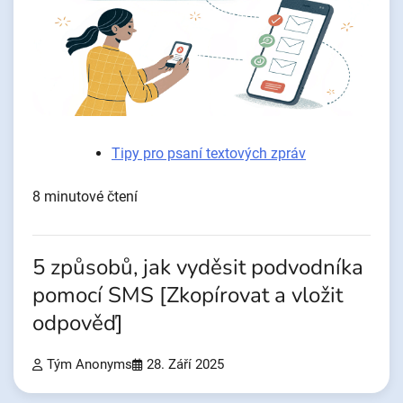
Tipy pro psaní textových zpráv
8 minutové čtení
5 způsobů, jak vyděsit podvodníka
pomocí SMS [Zkopírovat a vložit
odpověď]
Tým Anonyms
28. Září 2025