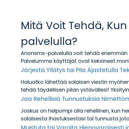
Mitä Voit Tehdä, Ku
palvelulla?
Anonsms-palvelulla voit tehdä enemmän kuin
Palvelumme käyttäjät ovat keksineet moni
Järjestä Yllätys tai Pila Ajastetulla Tek
Haluatko lähettää salaisen viestin myöhe
tehdä täydellisen pilan ystävällesi! Yksityin
Jaa Rehellisiä Tunnustuksia Nimett
Joskus on helpompi olla rehellinen, kun hen
salaisesta ihastuksestasi tai tunnusta jot
Muistuta tai Varoita Hienovaraisesti ja