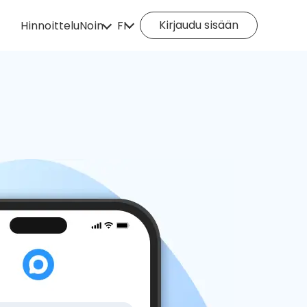
Kirjaudu sisään
Hinnoittelu
Noin
FI
Miten se toimii?
English
Español
Tietoa meistä
Deutsch
Português
Italiano
English (Philippines)
Português (Brasil)
Русский
Français
Nederlands
Türkçe
Polski
Svenska
Norsk
Čeština
Dansk
Suomi