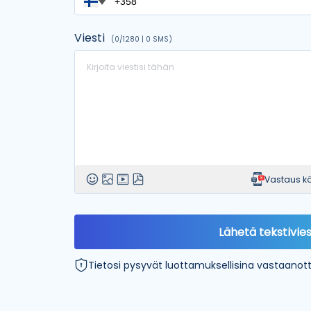
[Normaali]
Anonyymi
Viesti
(0/1280 | 0 SMS)
Tärkeää
Tiedot
X
Joulupukki
[Aprillinpäivä]
Narriprinssi
Vastaus kä
Vitsailija
Lähetä tekstivies
Tietosi pysyvät luottamuksellisina vastaanotta