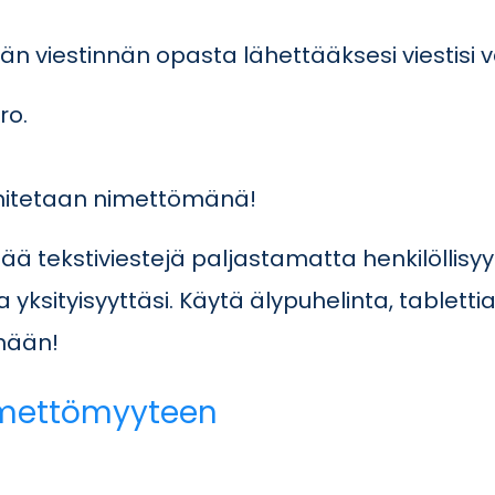
n viestinnän opasta lähettääksesi viestisi v
ro.
oimitetaan nimettömänä!
ää tekstiviestejä paljastamatta henkilöllisy
yksityisyyttäsi. Käytä älypuhelinta, tablettia
nään!
nimettömyyteen