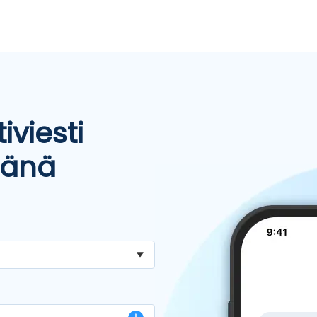
iviesti
mänä