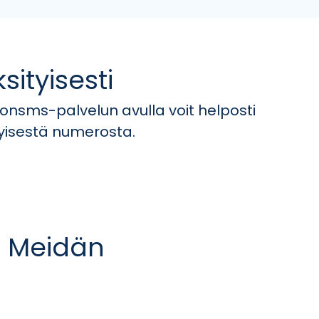
sityisesti
nonsms-palvelun avulla voit helposti
tyisestä numerosta.
i Meidän