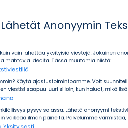
n Lähetät Anonyymin Teks
 vain lähettää yksityisiä viestejä. Jokainen anony
a mahtavia ideoita. Tässä muutamia niistä:
stiviestillä
mmin? Käytä ajastustoimintoamme. Voit suunnitell
en viestisi saapuu juuri silloin, kun haluat, mikä lis
ömänä
kilöllisyys pysyy salassa. Lähetä anonyymi tekstivie
ain vaikeaa ilman paineita. Palvelumme varmistaa, e
 Yksityisesti