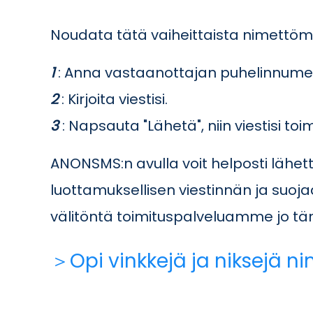
Noudata tätä vaiheittaista nimettömä
1
: Anna vastaanottajan puhelinnume
2
: Kirjoita viestisi.
3
: Napsauta "Lähetä", niin viestisi t
ANONSMS:n avulla voit helposti lähett
luottamuksellisen viestinnän ja suojaa 
välitöntä toimituspalveluamme jo tä
＞Opi vinkkejä ja niksejä 