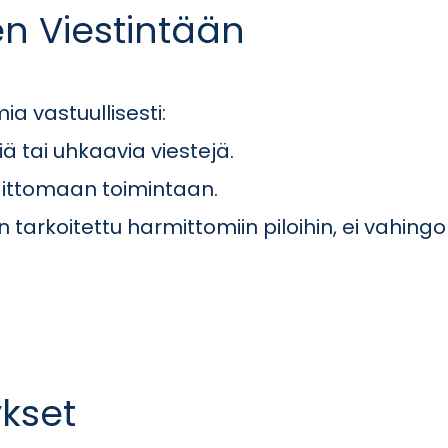
en Viestintään
a vastuullisesti:
iä tai uhkaavia viestejä.
laittomaan toimintaan.
 on tarkoitettu harmittomiin piloihin, ei vahin
ykset