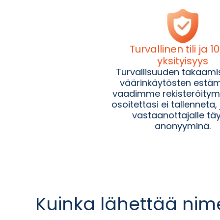
Turvallinen tili ja 1
yksityisyys
Turvallisuuden takaamis
väärinkäytösten estäm
vaadimme rekisteröitymi
osoitettasi ei tallenneta,
vastaanottajalle tä
anonyyminä.
Kuinka lähettää nime