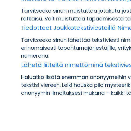
Tarvitseeko sinun muistuttaa jotakuta jost
ratkaisu. Voit muistuttaa tapaamisesta tai v
Tiedotteet Joukkotekstiviesteillä N
Tarvitseeko sinun lähettää tekstiviesti n
erinomaisesti tapahtumajärjestäjille, yrity
numerona.
Lähetä liitteitä nimettöminä tekstivie
Haluatko lisätä enemmän anonyymeihin viest
tekstisi viereen. Leiki hauska pila mysteerik
anonyymin ilmoituksesi mukana – kaikki täm