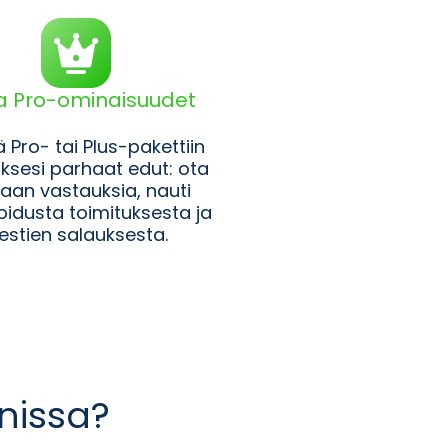
a Pro-ominaisuudet
ä Pro- tai Plus-pakettiin
sesi parhaat edut: ota
aan vastauksia, nauti
soidusta toimituksesta ja
iestien salauksesta.
nnissa?