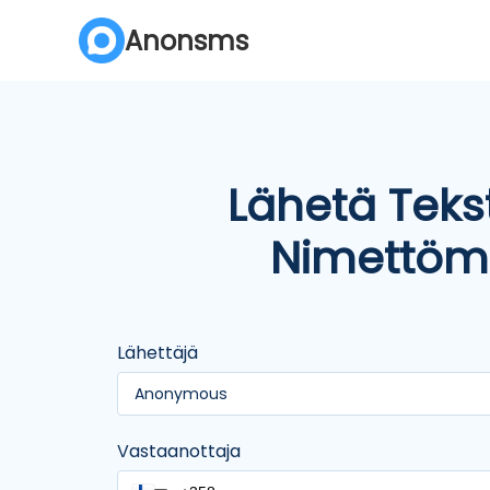
Anonsms
Lähetä Tekst
Nimettö
Lähettäjä
Anonymous
Vastaanottaja
Ei