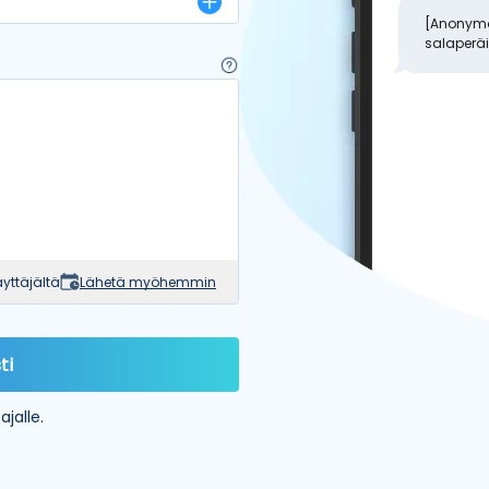
[Anonymou
salaperäis
yttäjältä
Lähetä myöhemmin
ti
jalle.