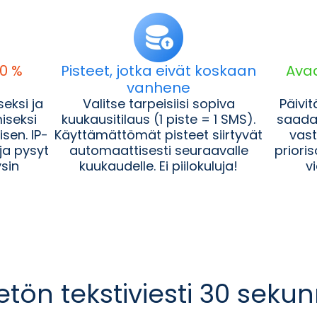
00 %
Pisteet, jotka eivät koskaan
Ava
vanhene
eksi ja
Valitse tarpeisiisi sopiva
Päivit
iseksi
kuukausitilaus (1 piste = 1 SMS).
saadak
sen. IP-
Käyttämättömät pisteet siirtyvät
vast
 ja pysyt
automaattisesti seuraavalle
priori
ysin
kuukaudelle. Ei piilokuluja!
v
tön tekstiviesti 30 seku