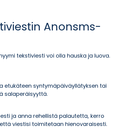
tiviestin Anonsms-
ymi tekstiviesti voi olla hauska ja luova.
a etukäteen syntymäpäiväyllätyksen tai
ää salaperäisyyttä.
sti ja anna rehellistä palautetta, kerro
ttä viestisi toimitetaan hienovaraisesti.