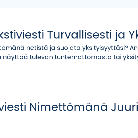
viesti Turvallisesti ja Yk
tömänä netistä ja suojata yksityisyyttäsi? A
ka näyttää tulevan tuntemattomasta tai yksi
iviesti Nimettömänä Juur