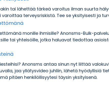
akin tai lähettää tärkeä varoitus ilman suurta häly
aroittaa terveysriskistä. Tee se yksityisesti ja turva
imettömänä
imettömänä monille ihmisille? Anonsms-Bulk-palvelu
ksille tai yhteisöille, jotka haluavat tiedottaa as
steinä
eihisi? Anonsms antaa sinun nyt liittää valokuvia, 
uvalla, jaa yllätysvideo juhliin, lähetä hyödyllisiä t
ä pitäen henkilöllisyytesi täysin yksityisenä.